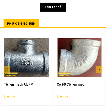
Xem tất cả
PHỤ KIỆN NỐI REN
Tê ren mech UL FM
Co 90 độ ren mech
Liên hệ
Liên hệ