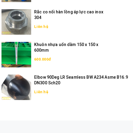
Rắc co nối hàn lồng áp lực cao inox
304
Liên hệ
Khuôn nhựa uốn dầm 150 x 150 x
600mm
600.000đ
Elbow 90Deg LR Seamless BW A234 Asme B16.9
DN300 Sch20
Liên hệ