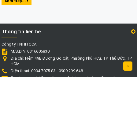
Xem tiếp...
Thông tin liên hệ
Công ty TNHH CCA
M.S.D.N: 0316606830
Địa chỉ:
Hẻm 49B Đường Gò Cát, Phường Phú Hữu, TP Thủ Đức, TP
HCM
Điện thoại:
0934 7075 83 - 0909 299 648
Email:
taxcca.ltd@gmail.com
phukienongbetong@gmail.com
Website:
http://phukiengiaphat.vn
http://ccasupplier.com
Thông tin
Thời gian làm việc: T2-T7 ( 8h30 - 17h)