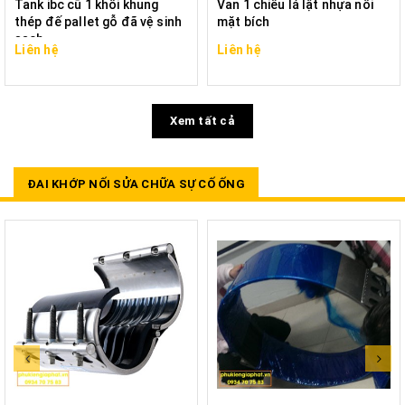
Tank ibc cũ 1 khối khung
Van 1 chiều lá lật nhựa nối
thép đế pallet gỗ đã vệ sinh
mặt bích
sạch
Liên hệ
Liên hệ
Xem tất cả
ĐAI KHỚP NỐI SỬA CHỮA SỰ CỐ ỐNG