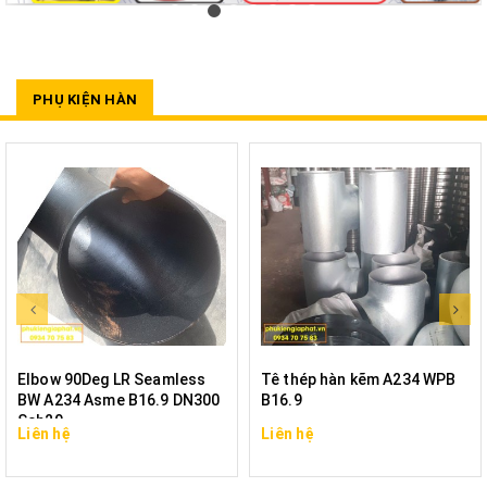
PHỤ KIỆN HÀN
Elbow 90Deg LR Seamless
Tê thép hàn kẽm A234 WPB
BW A234 Asme B16.9 DN300
B16.9
Sch20
Liên hệ
Liên hệ