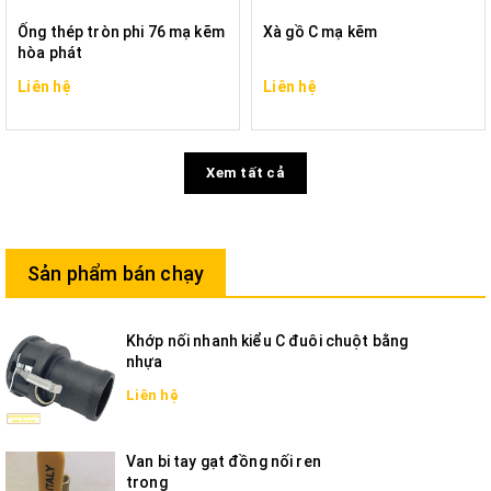
Ống thép tròn phi 76 mạ kẽm
Xà gồ C mạ kẽm
hòa phát
Liên hệ
Liên hệ
Xem tất cả
Sản phẩm bán chạy
Khớp nối nhanh kiểu C đuôi chuột bằng
nhựa
Liên hệ
Van bi tay gạt đồng nối ren
trong