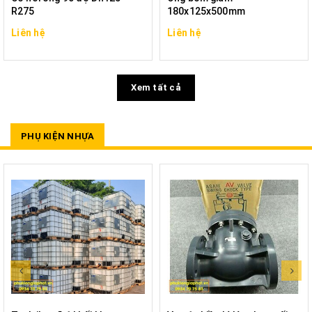
R275
180x125x500mm
Liên hệ
Liên hệ
Xem tất cả
PHỤ KIỆN NHỰA