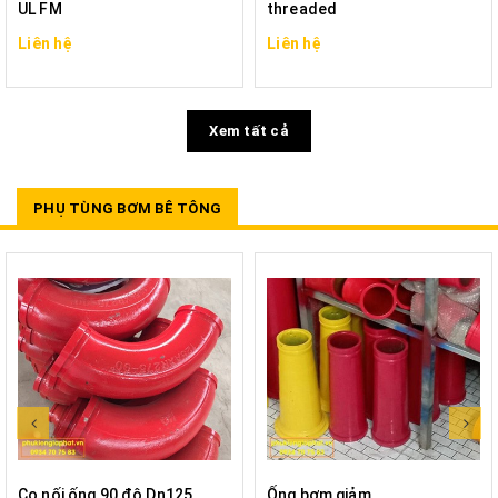
UL FM
threaded
Liên hệ
Liên hệ
Xem tất cả
PHỤ TÙNG BƠM BÊ TÔNG
Co nối ống 90 độ Dn125
Ống bơm giảm