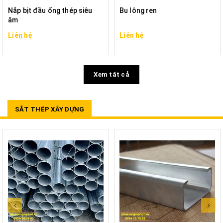
Nắp bịt đầu ống thép siêu
Bu lông ren
âm
Liên hệ
Liên hệ
Xem tất cả
SẮT THÉP XÂY DỰNG