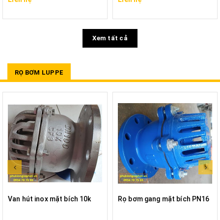
Xem tất cả
RỌ BƠM LUPPE
Van hút inox mặt bích 10k
Rọ bơm gang mặt bích PN16