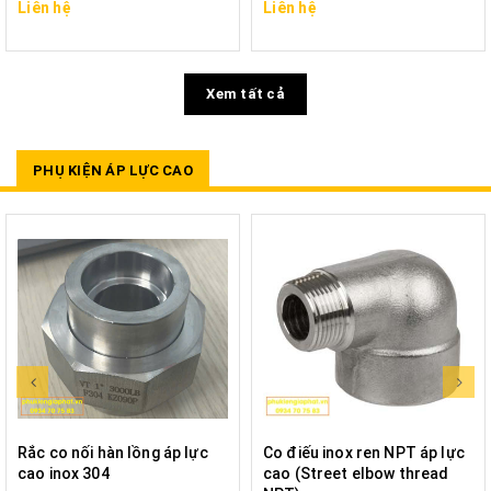
Liên hệ
Liên hệ
Xem tất cả
PHỤ KIỆN ÁP LỰC CAO
Rắc co nối hàn lồng áp lực
Co điếu inox ren NPT áp lực
cao inox 304
cao (Street elbow thread