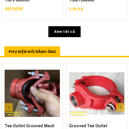
150 x 600mm
150x150x600
600.000đ
Liên hệ
Xem tất cả
PHỤ KIỆN NỐI RÃNH ỐNG
Tee Outlet Grooved Mech
Grooved Tee Outlet