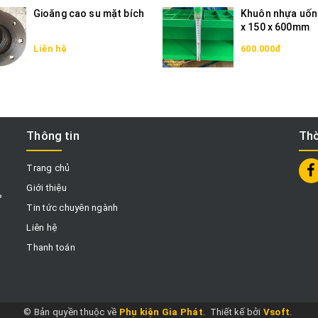
Gioăng cao su mặt bích
Khuôn nhựa uốn
x 150 x 600mm
Liên hệ
600.000đ
Thông tin
Thờ
Trang chủ
Giới thiệu
P
Tin tức chuyên ngành
Liên hệ
Thanh toán
© Bản quyền thuộc về
Phụ kiện Gia Phát
.
Thiết kế bởi
Vsoft
.