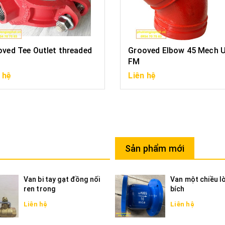
ved Tee Outlet threaded
Grooved Elbow 45 Mech 
FM
 hệ
Liên hệ
Sản phẩm mới
Van bi tay gạt đồng nối
Van một chiều l
ren trong
bích
Liên hệ
Liên hệ