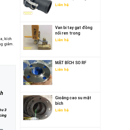
Liên hệ
Van bi tay gạt đồng
nối ren trong
a, kích
Liên hệ
ng giảm.
MẶT BÍCH SO RF
Liên hệ
nh
Gioăng cao su mặt
bích
ều 3
Liên hệ
cing