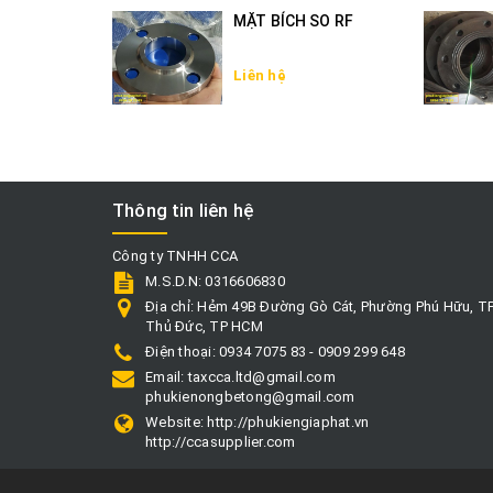
MẶT BÍCH SO RF
Liên hệ
Thông tin liên hệ
Công ty TNHH CCA
M.S.D.N: 0316606830
Địa chỉ:
Hẻm 49B Đường Gò Cát, Phường Phú Hữu, T
Thủ Đức, TP HCM
Điện thoại:
0934 7075 83 - 0909 299 648
Email:
taxcca.ltd@gmail.com
phukienongbetong@gmail.com
Website:
http://phukiengiaphat.vn
http://ccasupplier.com