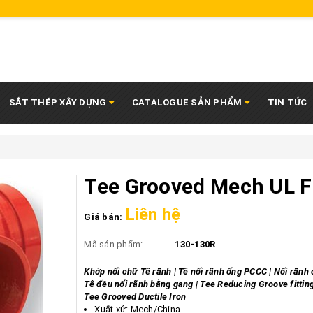
SẮT THÉP XÂY DỰNG
CATALOGUE SẢN PHẨM
TIN TỨC
Tee Grooved Mech UL 
Liên hệ
Giá bán:
Mã sản phẩm:
130-130R
Khớp nối chữ Tê rãnh | Tê nối rãnh ống PCCC | Nối rãnh 
Tê đều nối rãnh bằng gang | Tee Reducing Groove fitting
Tee Grooved Ductile Iron
Xuất xứ: Mech/China