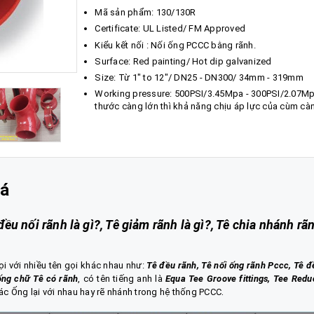
Mã sản phẩm: 130/130R
Certificate: UL Listed/ FM Approved
Kiểu kết nối : Nối ống PCCC bằng rãnh.
Surface: Red painting/ Hot dip galvanized
Size: Từ 1″ to 12″/ DN25 - DN300/ 34mm - 319mm
Working pressure: 500PSI/3.45Mpa - 300PSI/2.07Mp
thước càng lớn thì khả năng chịu áp lực của cùm cà
iá
 đều nối rãnh là gì?, Tê giảm rãnh là gì?, Tê chia nhánh rã
i với nhiều tên gọi khác nhau như:
Tê đều rãnh, Tê nối ống rãnh Pccc, Tê đ
ống chữ Tê có rãnh
, có tên tiếng anh là
Equa Tee Groove fittings, Tee Redu
.
các Ống lại với nhau hay rẽ nhánh trong hệ thống PCCC