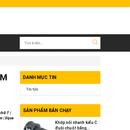
FM
DANH MỤC TIN
Tin tức
SẢN PHẨM BÁN CHẠY
chữ T |
s | Equa
Khớp nối nhanh kiểu C
đuôi chuột bằng...