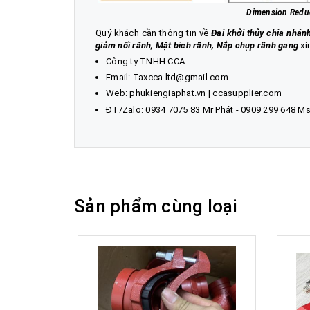
Dimension Reduc
Quý khách cần thông tin về
Đai khởi thủy chia nhán
giảm nối rãnh, Mặt bích rãnh, Nắp chụp rãnh gang
xin
Công ty TNHH CCA
Email: Taxcca.ltd@gmail.com
Web:
phukiengiaphat.vn
|
ccasupplier.com
ĐT/Zalo:
0934 7075 83
Mr Phát - 0909 299 648 M
Sản phẩm cùng loại