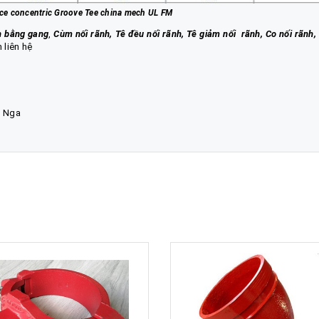
e concentric Groove Tee china mech UL FM
h bằng gang
,
C
ùm nối rãnh, Tê đều nối rãnh, Tê giảm nối rãnh, Co nối rãnh,
 liên hệ
s Nga