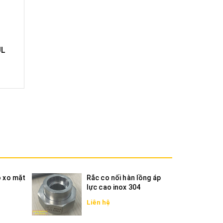
UL
Grooved Elbow 90 mech
Grooved
mech UL
Liên hệ
Liên hệ
ò xo mặt
Rắc co nối hàn lồng áp
lực cao inox 304
Liên hệ