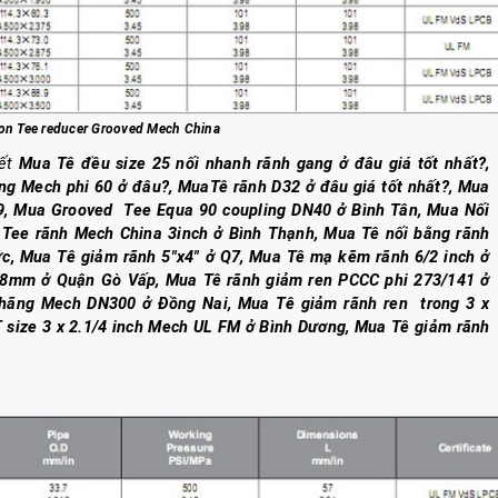
on Tee reducer Grooved Mech China
iết
Mua Tê đều size 25 nối nhanh rãnh gang ở đâu giá tốt nhất?,
g Mech phi 60 ở đâu?, MuaTê rãnh D32 ở đâu giá tốt nhất?, Mua
9, Mua Grooved Tee Equa 90 coupling DN40 ở Bình Tân, Mua Nối
Tee rãnh Mech China 3inch ở Bình Thạnh, Mua Tê nối bằng rãnh
, Mua Tê giảm rãnh 5"x4" ở Q7, Mua Tê mạ kẽm rãnh 6/2 inch ở
68mm ở Quận Gò Vấp, Mua Tê rãnh giảm ren PCCC phi 273/141 ở
 hãng Mech DN300 ở Đồng Nai, Mua Tê giảm rãnh ren trong 3 x
T size 3 x 2.1/4 inch Mech UL FM ở Bình Dương, Mua Tê giảm rãnh