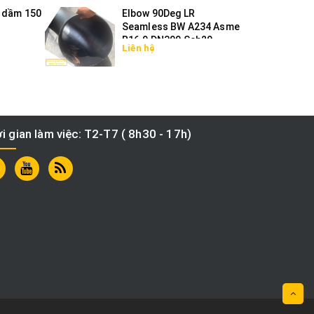
 dầm 150
Elbow 90Deg LR
Seamless BW A234 Asme
B16.9 DN300 Sch20
Liên hệ
i gian làm việc: T2-T7 ( 8h30 - 17h)