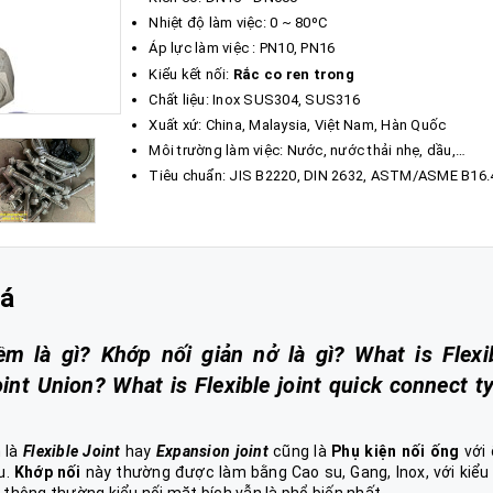
Nhiệt độ làm việc: 0 ~ 80ºC
Áp lực làm việc : PN10, PN16
Kiểu kết nối:
Rắc co ren trong
Chất liệu:
Inox SUS304, SUS316
Xuất xứ: China, Malaysia, Việt Nam, Hàn Quốc
Môi trường làm việc: Nước, nước thải nhẹ, dầu,…
Tiêu chuẩn: JIS B2220, DIN 2632, ASTM/ASME B16.
iá
 là gì? Khớp nối giản nở là gì? What is Flexi
int Union? What is Flexible joint quick connect t
h là
Flexible Joint
hay
Expansion joint
cũng là
Phụ kiện nối ống
với 
u.
Khớp nối
này thường được làm bằng Cao su, Gang, Inox, với kiể