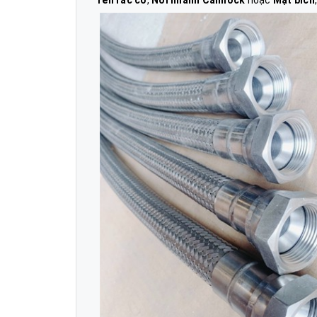
ren rắc co
,
Nối nhanh Camlock
hoặc
Mặt bích