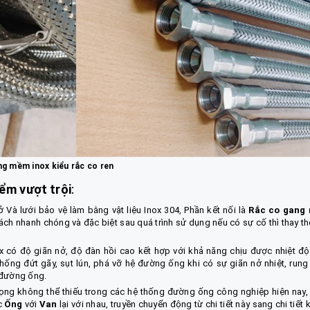
g mềm inox kiểu rắc co ren
ểm vượt trội
:
 Và lưới bảo vệ làm bằng vật liệu Inox 304, Phần kết nối là
Rắc co gang 
cách nhanh chóng và đặc biệt sau quá trình sử dụng nếu có sự cố thì thay th
x có độ giãn nở, độ đàn hồi cao kết hợp với khả năng chịu được nhiệt độ
hống đứt gãy, sụt lún, phá vỡ hệ đường ống khi có sự giãn nở nhiệt, rung 
 đường ống.
rọng không thể thiếu trong các hệ thống đường ống công nghiệp hiện nay,
ặc
Ống
với
Van
lại với nhau, truyền chuyển động từ chi tiết này sang chi tiết 