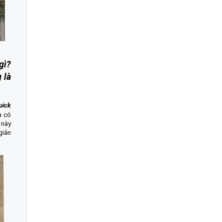
gì?
 là
quick
à có
 này
giản