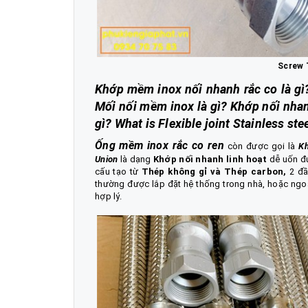
Screw T
Khớp mềm inox nối nhanh rắc co là gì
Mối nối mềm inox là gì? Khớp nối nhan
gì? What is Flexible joint Stainless st
Ống mềm inox rắc co ren
còn được gọi là
K
Union
là dạng
Khớp nối nhanh linh hoạt
dễ uốn đ
cấu tạo từ
Thép không gỉ và Thép carbon,
2 đầ
thường được lắp đặt hệ thống trong nhà, hoặc ngoài
hợp lý.