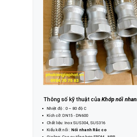
Thông số kỹ thuật của
Khớp nối nhanh
Nhiệt độ : 0 ~ 80 độ C
Kích cỡ: DN15 - DN600
Chất liệu:
Inox SUS304, SUS316
Kiểu kết nối :
Nối nhanh Rắc co
Gioăng: Cao su tổng hợp EPDM - NBR