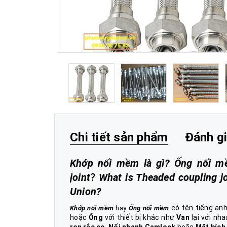
Chi tiết sản phẩm
Đánh g
Khớp nối mềm là gì? Ống nối mềm
joint
?
What is Theaded coupling jo
Union?
có tên tiếng an
Khớp nối mềm
hay
Ống nối mềm
hoặc
Ống
với thiết bị khác như
Van
lại với nha