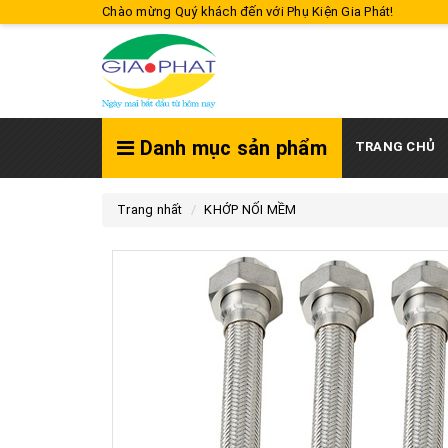
Chào mừng Quý khách đến với Phụ Kiện Gia Phát!
Danh mục sản phẩm
TRANG CHỦ
Trang nhất
KHỚP NỐI MỀM