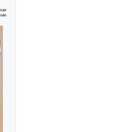
đoạn
 nên