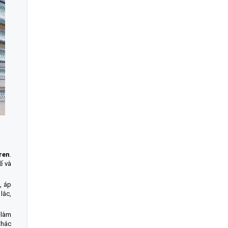
ren
.
ế và
, áp
lắc,
 làm
khác