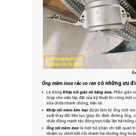
Ốn
có những ưu đi
Ống mềm inox rắc co ren
Là dòng
Khớp nối giản nở bằng inox
,
Phần giản nở
Giúp cho việc lắp đặt của kỹ thuật thi công một 
sửa chữa nhanh chóng, tiện lợi.
Khớp nối mềm kim loại
được làm từ ống lưới ino
suất thay đổi liên tục giúp ổn định đường ống, c
chấn động mạnh tác động trực tiếp lên hệ thống
Ống nối mềm inox
là một bộ phận chi tiết quan t
nhiệm vụ chính kết nối nhanh hai đường ống ho