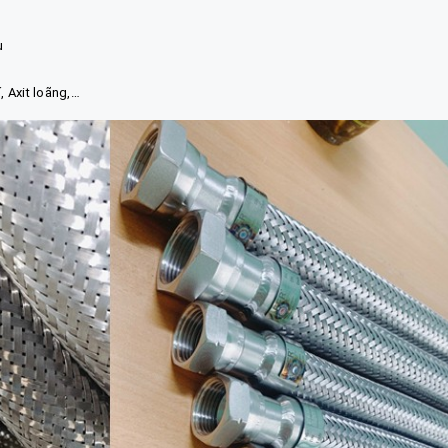
u
, Axit loãng,…