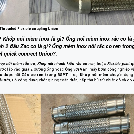
hreaded Flexible coupling Union
? Khớp nối mềm inox là gì? Ống nối mềm inox rắc co là 
h 2 đầu Zac co là gì? Ống mềm inox nối rắc co ren trong
eel quick connect Union?.
hớp nối mềm rắc co
,
Khớp nối nhanh kiểu rắc co ren
, hoặc
Flexible joint 
ược lắp vào giữa 2 đường ống hoặc
Ống
với
Van
, máy bơm công nghiệp v
u được nối
Zắc co ren trong BSPT
.
Loại
Khớp nối mềm
chuyên dụng
 trời, Có công dụng chống rung toàn diện, hấp thụ bù trừ nhiệt độ và co 