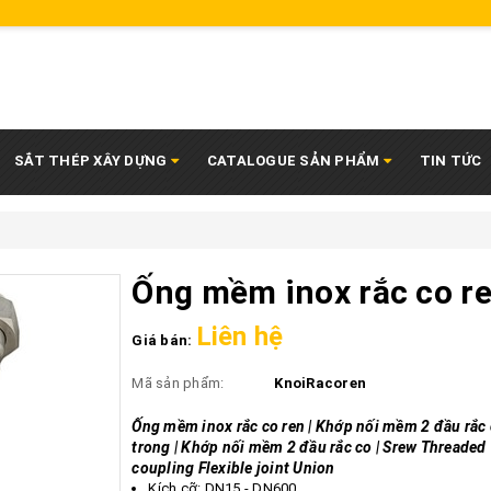
SẮT THÉP XÂY DỰNG
CATALOGUE SẢN PHẨM
TIN TỨC
Ống mềm inox rắc co r
Liên hệ
Giá bán:
Mã sản phẩm:
KnoiRacoren
Ống mềm inox rắc co ren | Khớp nối mềm 2 đầu rắc 
trong | Khớp nối mềm 2 đầu rắc co | Srew Threaded
coupling Flexible joint Union
Kích cỡ: DN15 - DN600