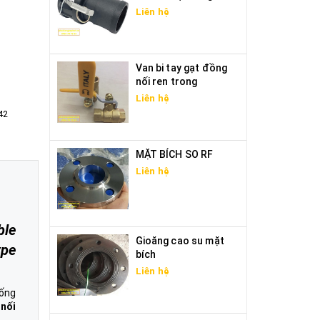
Liên hệ
Van bi tay gạt đồng
nối ren trong
Liên hệ
42
MẶT BÍCH SO RF
Liên hệ
ble
Gioăng cao su mặt
ype
bích
Liên hệ
ống
u
nối