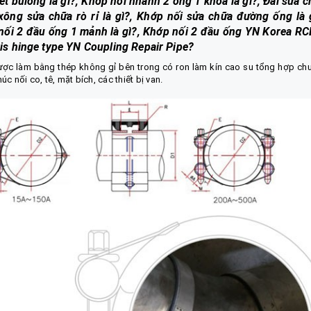
ết bulong là gì?, Khớp nối nhanh 2 ống 1 khóa là gì?, Đai sửa 
ng sửa chữa rò rỉ là gì?, Khớp nối sửa chữa đường ống là g
 nối 2 đầu ống 1 mảnh là gì?, Khớp nối 2 đầu ống YN Korea RC
 is hinge type YN Coupling Repair Pipe?
ược làm bằng thép không gỉ bên trong có ron làm kín cao su tổng hợp ch
c nối co, tê, mặt bích, các thiết bị van.