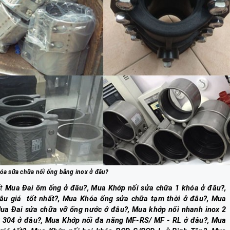
óa sữa chữa nối ống bằng inox ở đâu?
ết
Mua Đai ôm ống ở đâu?, Mua Khớp nối sửa chữa 1 khóa ở đâu?,
u giá tốt nhất?, Mua Khóa ống sửa chữa tạm thời ở đâu?, Mua
Mua Đai sửa chữa vỡ ống nước ở đâu?, Mua khớp nối nhanh inox 2
 304 ở đâu?, Mua Khớp nối đa năng MF-RS/ MF - RL ở đâu?, Mua