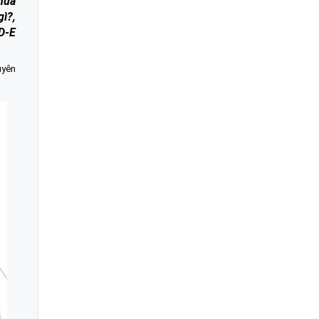
chữa
ì?,
D-E
uyên