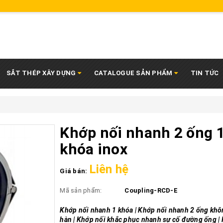
SẮT THÉP XÂY DỰNG
CATALOGUE SẢN PHẨM
TIN TỨC
Khớp nối nhanh 2 ống 
khóa inox
Liên hệ
Giá bán:
Mã sản phẩm:
Coupling-RCD-E
Khớp nối nhanh 1 khóa | Khớp nối nhanh 2 ống khô
hàn | Khớp nối khắc phục nhanh sự cố đường ống |