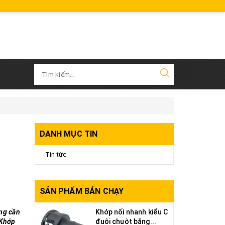
1
DANH MỤC TIN
Tin tức
SẢN PHẨM BÁN CHẠY
ng cần
Khớp nối nhanh kiểu C
 Khớp
đuôi chuột bằng...