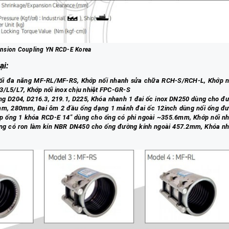
nsion Coupling YN RCD-E Korea
ại:
nối đa năng MF-RL/MF-RS, Khớp nối nhanh sửa chữa RCH-S/RCH-L, Khớp n
3/L5/L7, Khớp nối inox chịu nhiệt FPC-GR-S
g D204, D216.3, 219.1, D225, Khóa nhanh 1 đai ốc inox DN250 dùng cho đ
m, 280mm, Đai ôm 2 đầu ống dạng 1 mảnh đai ốc 12inch dùng nối ống đ
 kẹp ống 1 khóa RCD-E 14" dùng cho ống có phi ngoài ~355.6mm, Khớp nối n
 ống có ron làm kín NBR DN450 cho ống đường kính ngoài 457.2mm, Khóa n