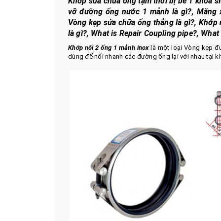
Khớp sửa chữa ống tạm thời bị bể 1 khóa si
vỡ đường ống nước 1 mảnh là gì?, Măng xô
Vòng kẹp sửa chữa ống thẳng là gì?, Khớp
là gì?, What is Repair Coupling pipe?, What
Khớp nối 2 ống 1 mảnh inox
là một loại Vòng kẹp đ
dùng để nối nhanh các đường ống lại với nhau tại khú