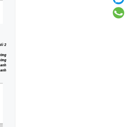
ối 2
ường
ường
hanh
hanh