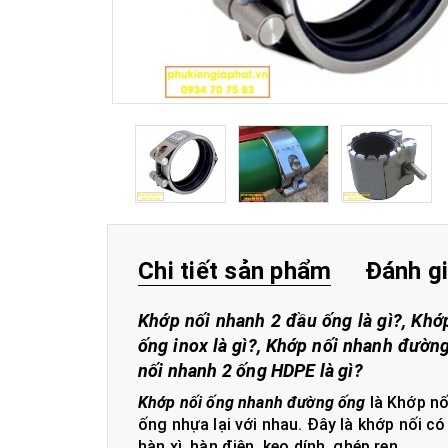
Chi tiết sản phẩm
Đánh g
Khớp nối nhanh 2 đầu ống là gì?, Khớ
ống inox là gì?, Khớp nối nhanh đường
nối nhanh 2 ống HDPE là gì?
Khớp nối ống nhanh đường ống
là Khớp nố
ống nhựa lại với nhau. Đây là khớp nối c
hàn xì, hàn điện, keo dính, ghép ren.