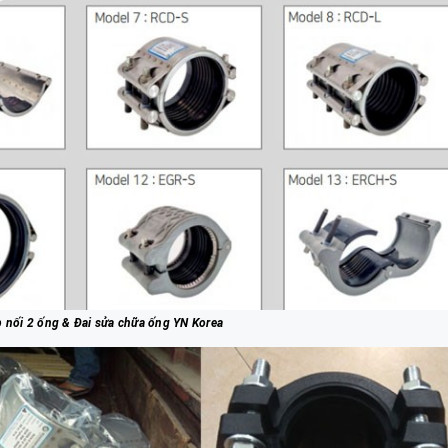
p nối 2 ống & Đai sửa chữa ống YN Korea