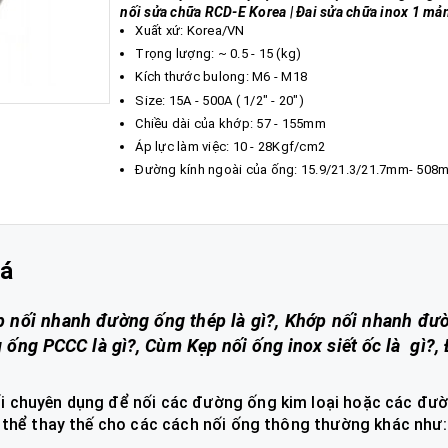
nối sửa chữa RCD-E Korea | Đai sửa chữa inox 1 mả
Xuất xứ: Korea/VN
Trọng lượng: ~ 0.5 - 15 (kg)
Kích thước bulong: M6 - M18
Size: 15A - 500A ( 1/2" - 20")
Chiều dài của khớp: 57 - 155mm
Áp lực làm việc: 10 - 28Kgf/cm2
Đường kính ngoài của ống: 15.9/21.3/21.7mm- 508
iá
p nối nhanh đường ống thép là gì?, Khớp nối nhanh đư
 ống PCCC là gì?, Cùm Kẹp nối ống inox siết ốc là gì?, 
i chuyên dụng để nối các đường ống kim loại hoặc các đư
ó thể thay thế cho các cách nối ống thông thường khác như: