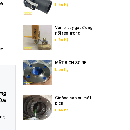
nh
Liên hệ
Van bi tay gạt đồng
nối ren trong
Liên hệ
mm
MẶT BÍCH SO RF
Liên hệ
ờng
Gioăng cao su mặt
Đai
bích
Liên hệ
ờng