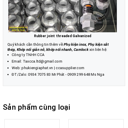
Rubber joint threaded Galvanized
Quý khách cần thông tin thêm về
Phụ kiện inox
,
Phụ kiện sắt
thép
,
Khớp nối giản nở
,
khớp nối nhanh, Camlock
xin liên hệ:
Công ty TNHH CCA
Email: Taxcca.ltd@gmail.com
Web:
phukiengiaphat.vn
|
ccasupplier.com
ĐT/Zalo:
0934 7075 83
Mr Phát - 0909 299 648 Ms Nga
Sản phẩm cùng loại