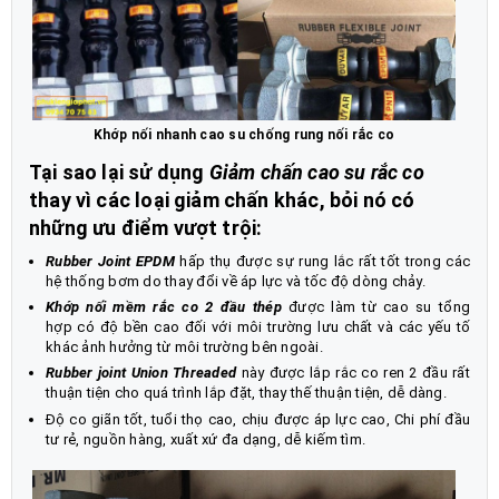
Khớp nối nhanh cao su chống rung nối rắc co
Tại sao lại sử dụng
Giảm chấn cao su rắc co
thay vì các loại giảm chấn khác, bỏi nó có
những ưu điểm vượt trội:
Rubber Joint EPDM
hấp thụ được sự rung lắc rất tốt trong các
hệ thống bơm do thay đổi về áp lực và tốc độ dòng chảy.
Khớp nối mềm rắc co 2 đầu thép
được làm từ cao su tổng
hợp có độ bền cao đối với môi trường lưu chất và các yếu tố
khác ảnh hưởng từ môi trường bên ngoài.
Rubber joint Union Threaded
này được lắp rắc co ren 2 đầu rất
thuận tiện cho quá trình lắp đặt, thay thế thuận tiện, dễ dàng.
Độ co giãn tốt, tuổi thọ cao, chịu được áp lực cao, Chi phí đầu
tư rẻ, nguồn hàng, xuất xứ đa dạng, dễ kiếm tìm.