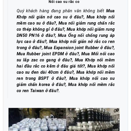
Nối cao su rắc co
Quý khách hàng đang phân vân không biết
Mua
Khớp nối giản nở cao su ở đâu?, Mua khớp nối
mềm cao su ở đâu?, Mua nối giảm rung chấn rắc
co thép không gỉ ở đâu?, Mua khớp nối giảm rung
DN50 PN16 ở đâu?, Mua Ống nối chống rung áp
lực cao ở đâu?
,
Mua khớp nối giản nở rắc co ren
trong ở đâu?, Mua Expansion joint Rubber ở đâu?,
Mua Rubber joint EPDM ở đâu?, Mua Mối nối cao
su lắp zac co gang ở đâu?, Mua Khớp nối mềm
hai đầu rắc co kẽm ở đâu giá tốt?, Mua khớp nối
cao su đen dài 40cm ở đâu?, Mua khớp nối mềm
ren trong BSPT ở đâu?, Mua khớp nối cao su
giảm chấn korea ở đâu?, Mua khớp nối mềm rắc
co ren Taiwan ở đâu?
.