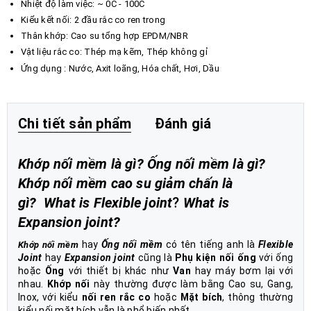
Nhiệt độ làm việc: ~ 0C - 100C
Kiểu kết nối: 2 đầu rắc co ren trong
Thân khớp: Cao su tổng hợp EPDM/NBR
Vật liệu rắc co: Thép mạ kẽm, Thép không gỉ
Ứng dụng : Nước, Axit loãng, Hóa chất, Hơi, Dầu
Chi tiết sản phẩm
Đánh giá
Khớp nối mềm là gì? Ống nối mềm là gì?
Khớp nối mềm cao su giảm chấn là
gì? What is Flexible joint
?
What is
Expansion joint?
hay
Ống nối mềm
có tên tiếng anh là
Flexible
Khớp nối mềm
Joint
hay
Expansion joint
cũng là
Phụ kiện nối ống
với ống
hoặc
Ống
với thiết bị khác như
Van
hay máy bơm lại với
nhau.
Khớp nối
này thường được làm bằng Cao su, Gang,
Inox, với kiểu
nối ren rắc co
hoặc
Mặt bích
, thông thường
kiểu nối mặt bích vẫn là phổ biến nhất.