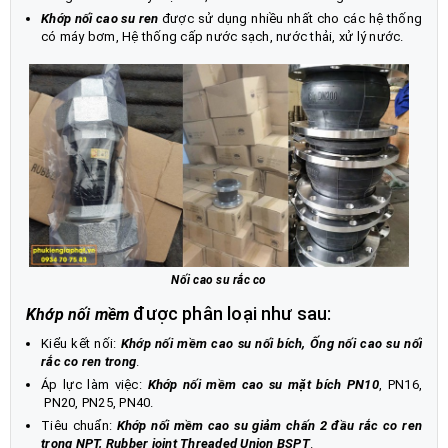
Khớp nối cao su ren
được sử dụng nhiều nhất cho các hệ thống
có máy bơm, Hệ thống cấp nước sạch, nước thải, xử lý nước.
Nối cao su rắc co
được phân loại như sau:
Khớp nối mềm
Kiểu kết nối:
Khớp nối mềm cao su nối bích, Ống nối cao su nối
rắc co ren trong
.
Áp lực làm việc:
Khớp nối mềm cao su mặt bích PN10
, PN16,
PN20, PN25, PN40.
Tiêu chuẩn:
Khớp nối mềm cao su giảm chấn 2 đầu rắc co ren
trong NPT, Rubber joint Threaded Union BSPT
.