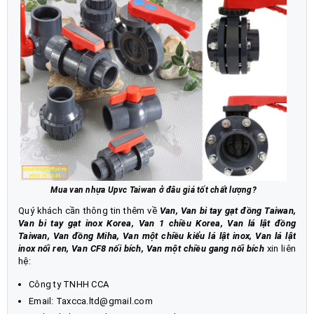
Mua van nhựa Upvc Taiwan ở đâu giá tốt chất lượng?
Quý khách cần thông tin thêm về
Van
,
Van bi tay gạt đồng Taiwan,
Van bi tay gạt inox Korea
,
Van 1 chiều Korea, Van lá lật đồng
Taiwan, Van đồng Miha
,
Van một chiều kiểu lá lật inox, Van lá lật
inox nối ren, Van CF8 nối bích
,
Van một chiều gang nối bích
xin liên
hệ:
Công ty TNHH CCA
Email: Taxcca.ltd@gmail.com