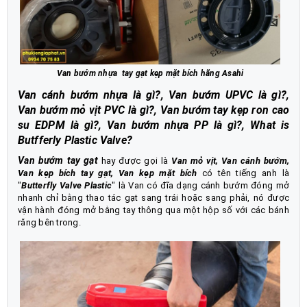
Van bướm nhựa tay gạt kẹp mặt bích hãng Asahi
Van cánh bướm nhựa là gì?, Van bướm UPVC là gì?,
Van bướm mỏ vịt PVC là gì?, Van bướm tay kẹp ron cao
su EDPM là gì?, Van bướm nhựa PP là gì?, What is
Butfferly Plastic Valve?
Van bướm tay gạt
hay được gọi là
Van mỏ vịt, Van cánh bướm,
Van kẹp bích tay gạt, Van kẹp mặt bích
có tên tiếng anh là
"
Butterfly Valve Plastic
" là Van có đĩa dạng cánh bướm đóng mở
nhanh chỉ bằng thao tác gạt sang trái hoặc sang phải, nó được
vận hành đóng mở bằng tay thông qua một hộp số với các bánh
răng bên trong.