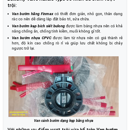
trội:
Van bướm hãng Finmax
có thiết đơn giản, nhỏ gọn, thân dạng
rắc co nên dễ dàng lắp đặt bảo trì, sửa chữa.
Van bướm kẹp bích siết bulong
được làm bằng nhựa nên có khả
năng chống ăn, chống tính kiềm, muối không gỉ tốt.
Van bướm nhựa CPVC
được làm từ nhựa nên có giá thành rẻ
hơn, độ kín cao chống rò rỉ và giúp lưu chất không bị chảy
ngược trở lại.
Van cánh bướm dạng kẹp bằng nhựa
Với những ưu điểm vượt trội vừa kể trên
Van bướm