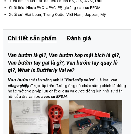
Tiêu chuẩn kết nối: đa tiêu chuẩn BS, JIS, ANSI, DIN
Chất liệu: Nhựa PVC. UPVC, PP, gioăng cao su EPDM
Xuất xứ: Đài Loan, Trung Quốc, Việt Nam, Jappan, Mỹ
Chi tiết sản phẩm
Đánh giá
Van bướm là gì?, Van bướm kẹp mặt bích là gì?,
Van bướm tay gạt là gì?, Van bướm tay quay là
gì?, What is Buttferly Valve?
Van bướm
"
Butterfly valve
".
có tên tiếng anh là
Là loại
Van
công nghiệp
được lắp trên đường ống có chức năng chính là đóng
hoặc mở cho phép lưu chất đi qua và được đóng kín nhờ sự đàn
hồi của đĩa van bọc
cao su EPDM
.