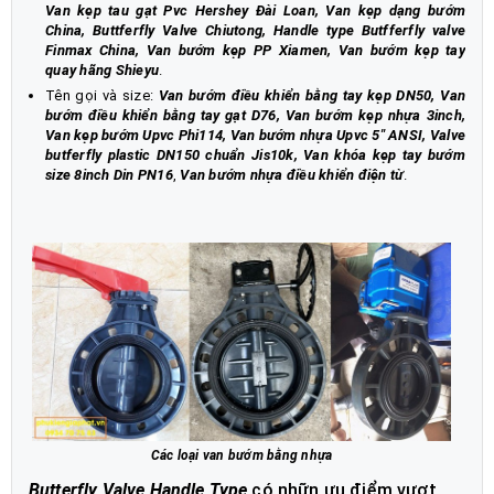
Van kẹp tau gạt Pvc Hershey Đài Loan, Van kẹp dạng bướm
China, Buttferfly Valve Chiutong, Handle type Butfferfly valve
Finmax China, Van bướm kẹp PP Xiamen, Van bướm kẹp tay
quay hãng Shieyu
.
Tên gọi và size:
Van bướm điều khiển bằng tay kẹp DN50, Van
bướm điều khiển bằng tay gạt D76, Van bướm kẹp nhựa 3inch,
Van kẹp bướm Upvc Phi114, Van bướm nhựa Upvc 5" ANSI, Valve
butferfly plastic DN150 chuẩn Jis10k, Van khóa kẹp tay bướm
size 8inch Din PN16
,
Van bướm nhựa điều khiển điện từ
.
Các loại van bướm bằng nhựa
Butterfly Valve Handle Type
có nhữn ưu điểm vượt