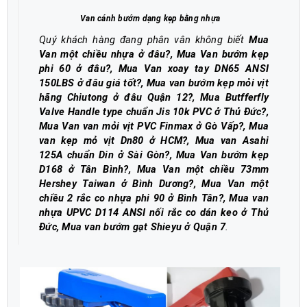
Van cánh bướm dạng kẹp bằng nhựa
Quý khách hàng đang phân vân không biết
Mua
Van một chiều nhựa ở đâu?, Mua Van bướm kẹp
phi 60 ở đâu?, Mua Van xoay tay DN65 ANSI
150LBS ở đâu giá tốt?, Mua van bướm kẹp mỏi vịt
hãng Chiutong ở đâu Quận 12?, Mua Butfferfly
Valve Handle type chuẩn Jis 10k PVC ở Thủ Đức?,
Mua Van van mỏi vịt PVC Finmax ở Gò Vấp?, Mua
van kẹp mỏ vịt Dn80 ở HCM?, Mua van Asahi
125A chuẩn Din ở Sài Gòn?, Mua Van bướm kẹp
D168 ở Tân Bình?, Mua Van một chiều 73mm
Hershey Taiwan ở Bình Dương?, Mua Van một
chiều 2 rắc co nhựa phi 90 ở Bình Tân?, Mua van
nhựa UPVC D114 ANSI nối rắc co dán keo ở Thủ
Đức, Mua van bướm gạt Shieyu ở Quận 7
.