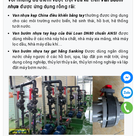
nhựa
được ứng dụng rỗng rãi:
Van nhựa kẹp China điều khiển bằng tay
thường được ứng dụng
cho các môi trường nước biển, hệ sinh thái, hồ bơi, hệ thống
tưới nước.
Van bướm nhựa tay kẹp của Đài Loan DN80 chuẩn ANSI
được
dùng nhiều ở các nhà náy hóa chất, nhà máy xia măng, nhà máy
lọc dầu, Nhà máy dầu khí....
Van bướm nhựa tay gạt hãng Sanking
Được dùng ngăn dòng
nước chảy ngược ở các hồ bơi, spa, lắp đặt pin mặt trời, ứng
dụng công nghiệp, thủy lợi thủy sản, thủy lợi nông nghiệp và lắp
đặt máy bơm nước...