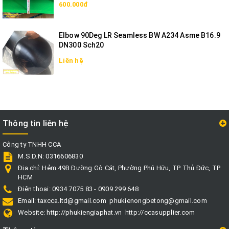
600.000đ
Elbow 90Deg LR Seamless BW A234 Asme B16.9
DN300 Sch20
Liên hệ
Thông tin liên hệ
Công ty TNHH CCA
M.S.D.N: 0316606830
Địa chỉ:
Hẻm 49B Đường Gò Cát, Phường Phú Hữu, TP Thủ Đức, TP
HCM
Điện thoại:
0934 7075 83 - 0909 299 648
Email:
taxcca.ltd@gmail.com
phukienongbetong@gmail.com
Website:
http://phukiengiaphat.vn
http://ccasupplier.com