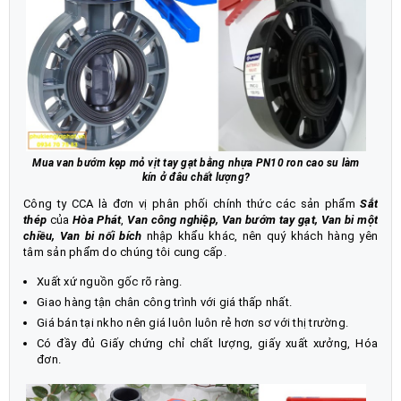
Mua van bướm kẹp mỏ vịt tay gạt bằng nhựa PN10 ron cao su làm
kín ở đâu chất lượng?
Công ty CCA là đơn vị phân phối chính thức các sản phẩm
Sắt
thép
của
Hòa Phát
,
Van công nghiệp
,
Van bướm tay gạt
,
Van bi một
chiều
,
Van bi nối bích
nhập khẩu khác, nên quý khách hàng yên
tâm sản phẩm do chúng tôi cung cấp.
Xuất xứ nguồn gốc rõ ràng.
Giao hàng tận chân công trình với giá thấp nhất.
Giá bán tại nkho nên giá luôn luôn rẻ hơn sơ với thị trường.
Có đầy đủ Giấy chứng chỉ chất lượng, giấy xuất xưởng, Hóa
đơn.