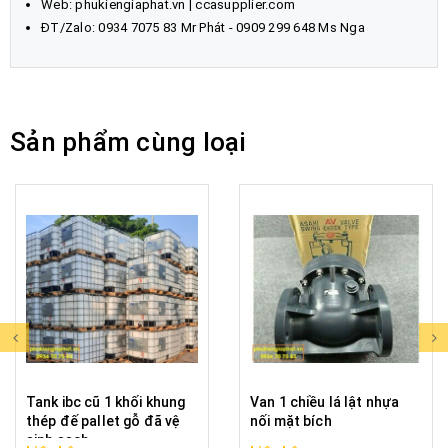
Web:
phukiengiaphat.vn
|
ccasupplier.com
ĐT/Zalo:
0934 7075 83
Mr Phát - 0909 299 648 Ms Nga
Sản phẩm cùng loại
Tank ibc cũ 1 khối khung
Van 1 chiều lá lật nhựa
thép đế pallet gỗ đã vệ
nối mặt bích
sinh sạch