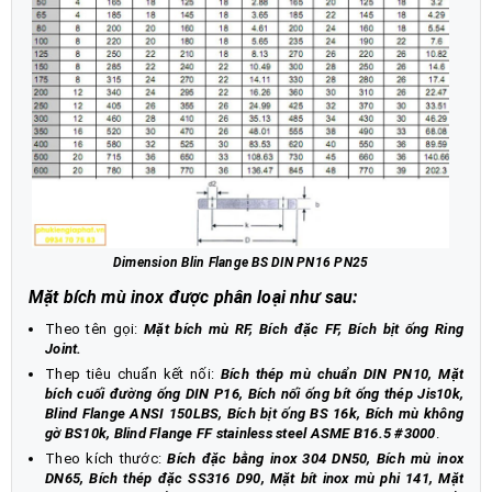
Dimension Blin Flange BS DIN PN16 PN25
Mặt bích mù inox được phân loại như sau:
Theo tên gọi:
Mặt bích mù RF, Bích đặc FF, Bích bịt ống Ring
Joint.
Thep tiêu chuẩn kết nối:
Bích thép mù chuẩn DIN PN10, Mặt
bích cuối đường ống DIN P16, Bích nối ống bít ống thép Jis10k,
Blind Flange ANSI 150LBS, Bích bịt ống BS 16k, Bích mù không
gờ BS10k, Blind Flange FF stainless steel ASME B16.5 #3000
.
Theo kích thước:
Bích đặc bằng inox 304 DN50, Bích mù inox
DN65, Bích thép đặc SS316 D90, Mặt bít inox mù phi 141, Mặt