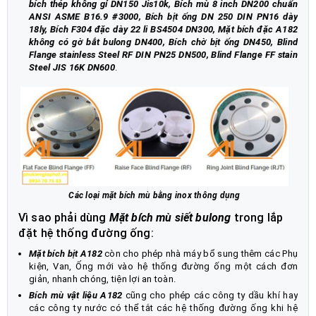
bích thép không gỉ DN150 Jis10k, Bích mù 8 inch DN200 chuẩn
ANSI ASME B16.9 #3000, Bích bịt ống DN 250 DIN PN16 dày
18ly, Bích F304 đặc dày 22 li BS4504 DN300, Mặt bích đặc A182
không có gờ bắt bulong DN400, Bích chờ bịt ống DN450, Blind
Flange stainless Steel RF DIN PN25 DN500, Blind Flange FF stain
Steel JIS 16K DN600
.
Các loại mặt bích mù bằng inox thông dụng
Vì sao phải dùng
Mặt bích mù siết bulong
trong lắp
đặt hệ thống đường ống:
Mặt bích bịt
A182
còn cho phép nhà máy bổ sung thêm các Phụ
kiện, Van, Ống mới vào hệ thống đường ống một cách đơn
giản, nhanh chóng, tiện lợi an toàn.
Bích mù vật liệu A182
cũng cho phép các công ty dầu khí hay
các công ty nước có thể tắt các hệ thống đường ống khi hệ