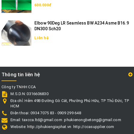
600.000đ
Elbow 90Deg LR Seamless BW A234 Asme B16.9
DN300 Sch20
Liên hệ
Thông tin liên hệ
Công ty TNHH CCA
M.S.D.N: 0316606830
Địa chỉ:
Hẻm 49B Đường Gò Cát, Phường Phú Hữu, TP Thủ Đức, TP
HCM
Điện thoại:
0934 7075 83 - 0909 299 648
Email:
taxcca.ltd@gmail.com
phukienongbetong@gmail.com
Website:
http://phukiengiaphat.vn
http://ccasupplier.com