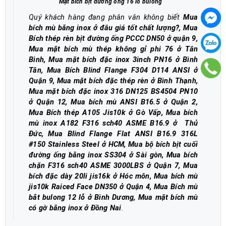
Mặt bích bịt đường ống 16 lỗ bulong
Quý khách hàng đang phân vân không biết
Mua
bích mù bằng inox ở đâu giá tốt chất lượng?, Mua
Bích thép rèn bịt đường ống PCCC DN50 ở quận 9,
Mua mặt bích mù thép không gỉ phi 76 ở Tân
Bình, Mua mặt bích đặc inox 3inch PN16 ở Bình
Tân, Mua Bích Blind Flange F304 D114 ANSI ở
Quận 9, Mua mặt bích đặc thép rèn ở Bình Thạnh,
Mua mặt bích đặc inox 316 DN125 BS4504 PN10
ở Quận 12, Mua bích mù ANSI B16.5 ở Quận 2,
Mua Bích thép A105 Jis10k ở Gò Vấp, Mua bích
mù inox A182 F316 sch40 ASME B16.9 ở Thủ
Đức, Mua Blind Flange Flat ANSI B16.9 316L
#150 Stainless Steel ở HCM, Mua bộ bích bịt cuối
đường ống bằng inox SS304 ở Sài gòn, Mua bích
chặn F316 sch40 ASME 3000LBS ở Quận 7, Mua
bích đặc dày 20li jis16k ở Hóc môn, Mua bích mù
jis10k Raiced Face DN350 ở Quận 4, Mua Bích mù
bắt bulong 12 lỗ ở Bình Dương, Mua mặt bích mù
có gờ bằng inox ở Đồng Nai
.