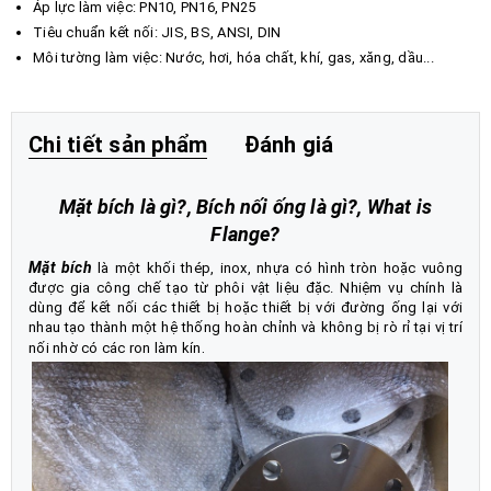
Áp lực làm việc: PN10, PN16, PN25
Tiêu chuẩn kết nối: JIS, BS, ANSI, DIN
Môi tường làm việc: Nước, hơi, hóa chất, khí, gas, xăng, dầu...
Chi tiết sản phẩm
Đánh giá
Mặt bích là gì?, Bích nối ống là gì?, What is
Flange?
Mặt bích
là một khối thép, inox, nhựa có hình tròn hoặc vuông
được gia công chế tạo từ phôi vật liệu đặc. Nhiệm vụ chính là
dùng để kết nối các thiết bị hoặc thiết bị với đường ống lại với
nhau tạo thành một hệ thống hoàn chỉnh và không bị rò rỉ tại vị trí
.
nối nhờ có các ron làm kín