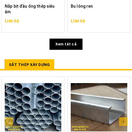
Nắp bịt đầu ống thép siêu
Bu lông ren
âm
Liên hệ
Liên hệ
Xem tất cả
SẮT THÉP XÂY DỰNG