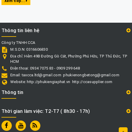
Xem tiếp...
Thông tin liên hệ
Công ty TNHH CCA
M.S.D.N: 0316606830
Địa chỉ:
Hẻm 49B Đường Gò Cát, Phường Phú Hữu, TP Thủ Đức, TP
HCM
Điện thoại:
0934 7075 83 - 0909 299 648
Email:
taxcca.ltd@gmail.com
phukienongbetong@gmail.com
Website:
http://phukiengiaphat.vn
http://ccasupplier.com
Thông tin
Thời gian làm việc: T2-T7 ( 8h30 - 17h)