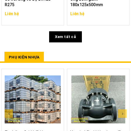
R275
180x125x500mm
Liên hệ
Liên hệ
Xem tất cả
PHỤ KIỆN NHỰA