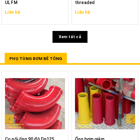
UL FM
threaded
Liên hệ
Liên hệ
Xem tất cả
PHỤ TÙNG BƠM BÊ TÔNG
Co nối ống 90 độ Dn125
Ống bơm giảm