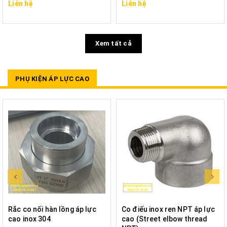
Liên hệ
Liên hệ
Xem tất cả
PHỤ KIỆN ÁP LỰC CAO
Rắc co nối hàn lồng áp lực
Co điếu inox ren NPT áp lực
cao inox 304
cao (Street elbow thread