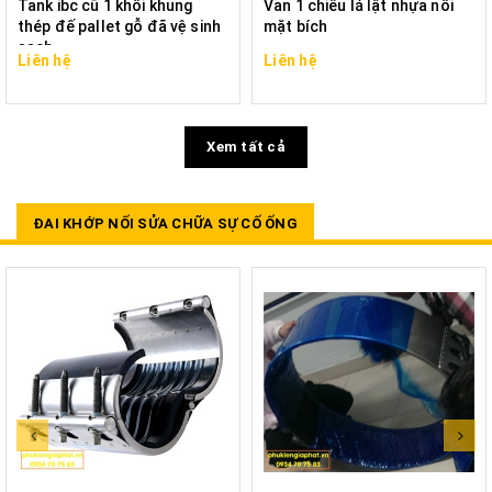
Tank ibc cũ 1 khối khung
Van 1 chiều lá lật nhựa nối
thép đế pallet gỗ đã vệ sinh
mặt bích
sạch
Liên hệ
Liên hệ
Xem tất cả
ĐAI KHỚP NỐI SỬA CHỮA SỰ CỐ ỐNG