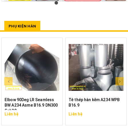
PHỤ KIỆN HÀN
Elbow 90Deg LR Seamless
Tê thép hàn kẽm A234 WPB
BW A234 Asme B16.9 DN300
B16.9
Sch20
Liên hệ
Liên hệ