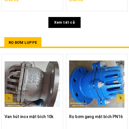
Xem tất cả
RỌ BƠM LUPPE
Van hút inox mặt bích 10k
Rọ bơm gang mặt bích PN16