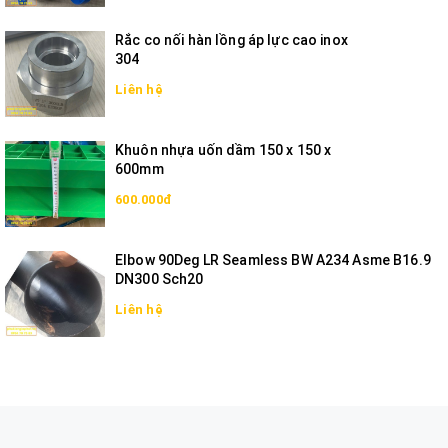
Rắc co nối hàn lồng áp lực cao inox
304
Liên hệ
Khuôn nhựa uốn dầm 150 x 150 x
600mm
600.000đ
Elbow 90Deg LR Seamless BW A234 Asme B16.9
DN300 Sch20
Liên hệ