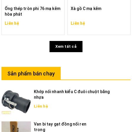
Ống thép tròn phi 76 mạ kẽm
Xà gồ C mạ kẽm
hòa phát
Liên hệ
Liên hệ
Xem tất cả
Sản phẩm bán chạy
Khớp nối nhanh kiểu C đuôi chuột bằng
nhựa
Liên hệ
Van bi tay gạt đồng nối ren
trong