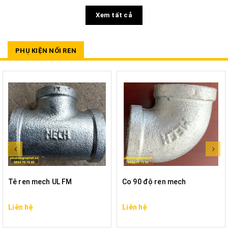
Xem tất cả
PHỤ KIỆN NỐI REN
Tê ren mech UL FM
Co 90 độ ren mech
Liên hệ
Liên hệ