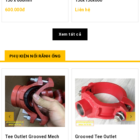
150 x 600mm
150x150x600
600.000đ
Liên hệ
Xem tất cả
PHỤ KIỆN NỐI RÃNH ỐNG
Tee Outlet Grooved Mech
Grooved Tee Outlet