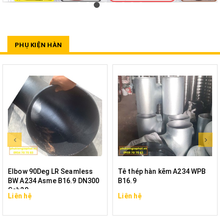
PHỤ KIỆN HÀN
Elbow 90Deg LR Seamless
Tê thép hàn kẽm A234 WPB
BW A234 Asme B16.9 DN300
B16.9
Sch20
Liên hệ
Liên hệ