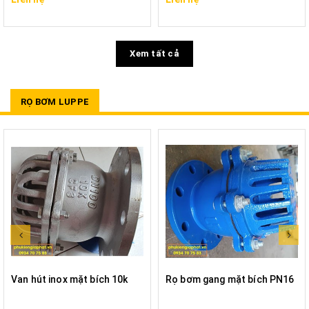
Xem tất cả
RỌ BƠM LUPPE
Van hút inox mặt bích 10k
Rọ bơm gang mặt bích PN16