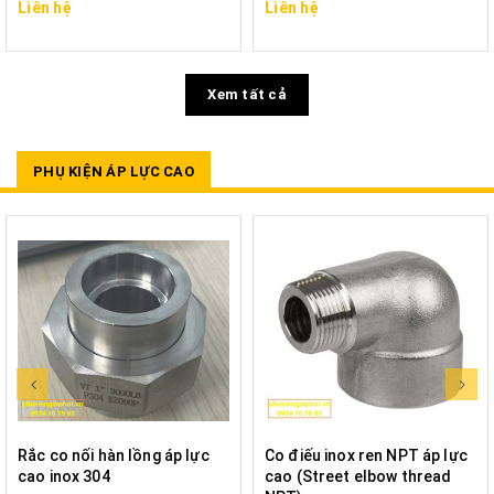
Liên hệ
Liên hệ
Xem tất cả
PHỤ KIỆN ÁP LỰC CAO
Rắc co nối hàn lồng áp lực
Co điếu inox ren NPT áp lực
cao inox 304
cao (Street elbow thread