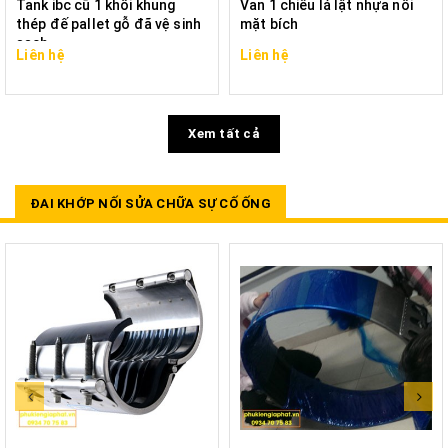
Tank ibc cũ 1 khối khung
Van 1 chiều lá lật nhựa nối
thép đế pallet gỗ đã vệ sinh
mặt bích
sạch
Liên hệ
Liên hệ
Xem tất cả
ĐAI KHỚP NỐI SỬA CHỮA SỰ CỐ ỐNG