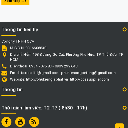
Xem tiếp...
Thông tin liên hệ
Công ty TNHH CCA
M.S.D.N: 0316606830
Địa chỉ:
Hẻm 49B Đường Gò Cát, Phường Phú Hữu, TP Thủ Đức, TP
HCM
Điện thoại:
0934 7075 83 - 0909 299 648
Email:
taxcca.ltd@gmail.com
phukienongbetong@gmail.com
Website:
http://phukiengiaphat.vn
http://ccasupplier.com
Thông tin
Thời gian làm việc: T2-T7 ( 8h30 - 17h)