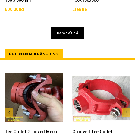
150 x 600mm
150x150x600
600.000đ
Liên hệ
Xem tất cả
PHỤ KIỆN NỐI RÃNH ỐNG
Tee Outlet Grooved Mech
Grooved Tee Outlet