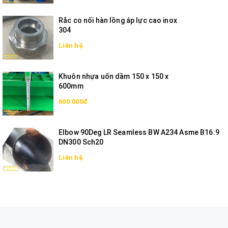
Rắc co nối hàn lồng áp lực cao inox
304
Liên hệ
Khuôn nhựa uốn dầm 150 x 150 x
600mm
600.000đ
Elbow 90Deg LR Seamless BW A234 Asme B16.9
DN300 Sch20
Liên hệ