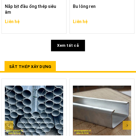
Nắp bịt đầu ống thép siêu
Bu lông ren
âm
Liên hệ
Liên hệ
Xem tất cả
SẮT THÉP XÂY DỰNG