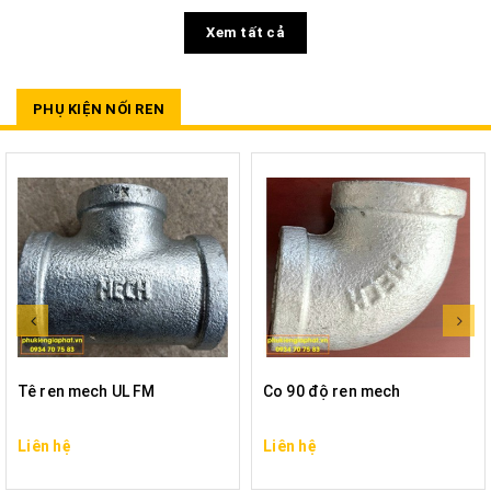
Xem tất cả
PHỤ KIỆN NỐI REN
Tê ren mech UL FM
Co 90 độ ren mech
Liên hệ
Liên hệ