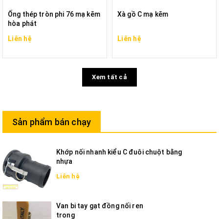
Ống thép tròn phi 76 mạ kẽm
Xà gồ C mạ kẽm
hòa phát
Liên hệ
Liên hệ
Xem tất cả
Sản phẩm bán chạy
Khớp nối nhanh kiểu C đuôi chuột bằng
nhựa
Liên hệ
Van bi tay gạt đồng nối ren
trong