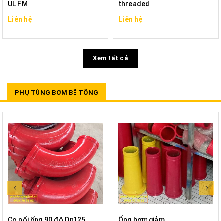
UL FM
threaded
Liên hệ
Liên hệ
Xem tất cả
PHỤ TÙNG BƠM BÊ TÔNG
Co nối ống 90 độ Dn125
Ống bơm giảm