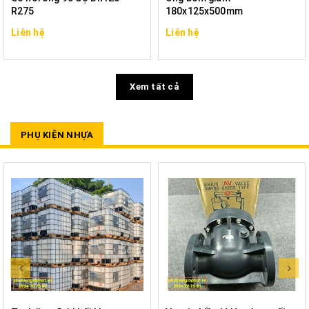
R275
180x125x500mm
Liên hệ
Liên hệ
Xem tất cả
PHỤ KIỆN NHỰA