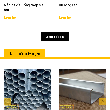
Nắp bịt đầu ống thép siêu
Bu lông ren
âm
Liên hệ
Liên hệ
Xem tất cả
SẮT THÉP XÂY DỰNG