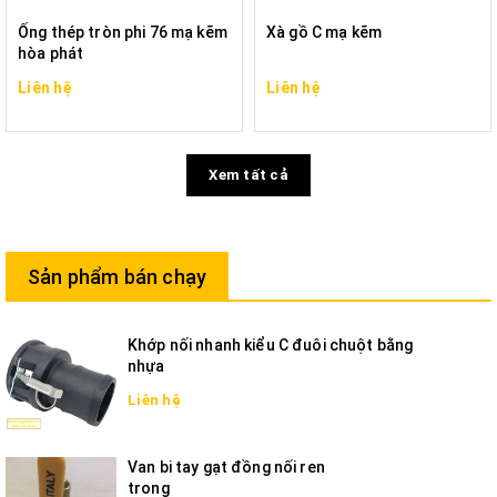
Ống thép tròn phi 76 mạ kẽm
Xà gồ C mạ kẽm
hòa phát
Liên hệ
Liên hệ
Xem tất cả
Sản phẩm bán chạy
Khớp nối nhanh kiểu C đuôi chuột bằng
nhựa
Liên hệ
Van bi tay gạt đồng nối ren
trong