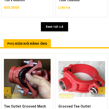
150 x 600mm
150x150x600
600.000đ
Liên hệ
Xem tất cả
PHỤ KIỆN NỐI RÃNH ỐNG
Tee Outlet Grooved Mech
Grooved Tee Outlet