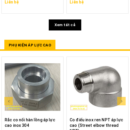
Liên hệ
Liên hệ
Xem tất cả
PHỤ KIỆN ÁP LỰC CAO
Rắc co nối hàn lồng áp lực
Co điếu inox ren NPT áp lực
cao inox 304
cao (Street elbow thread