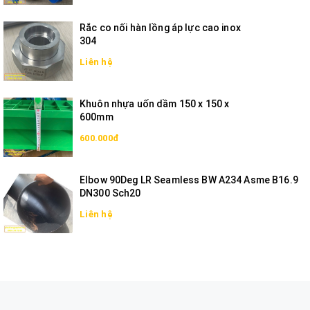
Rắc co nối hàn lồng áp lực cao inox
304
Liên hệ
Khuôn nhựa uốn dầm 150 x 150 x
600mm
600.000đ
Elbow 90Deg LR Seamless BW A234 Asme B16.9
DN300 Sch20
Liên hệ