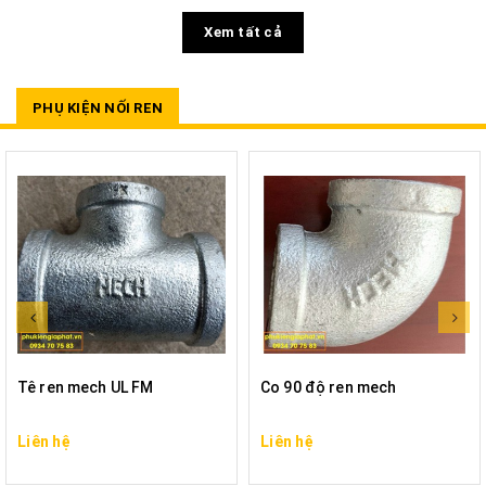
Xem tất cả
PHỤ KIỆN NỐI REN
Tê ren mech UL FM
Co 90 độ ren mech
Liên hệ
Liên hệ