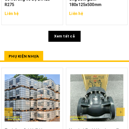
R275
180x125x500mm
Liên hệ
Liên hệ
Xem tất cả
PHỤ KIỆN NHỰA