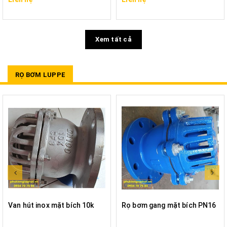
Xem tất cả
RỌ BƠM LUPPE
Van hút inox mặt bích 10k
Rọ bơm gang mặt bích PN16