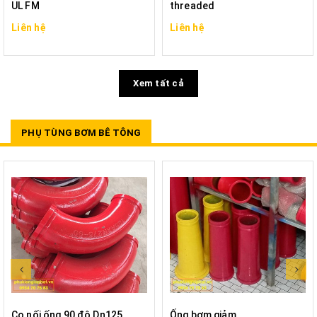
UL FM
threaded
Liên hệ
Liên hệ
Xem tất cả
PHỤ TÙNG BƠM BÊ TÔNG
Co nối ống 90 độ Dn125
Ống bơm giảm