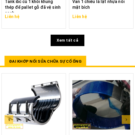
Tank ibc cũ 1 khối khung
Van 1 chiều lá lật nhựa nối
thép đế pallet gỗ đã vệ sinh
mặt bích
sạch
Liên hệ
Liên hệ
Xem tất cả
ĐAI KHỚP NỐI SỬA CHỮA SỰ CỐ ỐNG