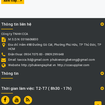
Xem tiếp...
Thông tin liên hệ
Công ty TNHH CCA
M.S.D.N: 0316606830
Địa chỉ:
Hẻm 49B Đường Gò Cát, Phường Phú Hữu, TP Thủ Đức, TP
HCM
Điện thoại:
0934 7075 83 - 0909 299 648
Email:
taxcca.ltd@gmail.com
phukienongbetong@gmail.com
Website:
http://phukiengiaphat.vn
http://ccasupplier.com
Thông tin
Thời gian làm việc: T2-T7 ( 8h30 - 17h)