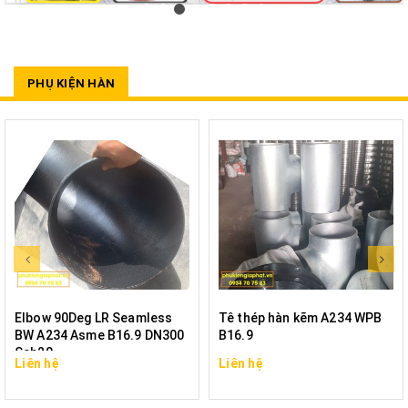
PHỤ KIỆN HÀN
Elbow 90Deg LR Seamless
Tê thép hàn kẽm A234 WPB
BW A234 Asme B16.9 DN300
B16.9
Sch20
Liên hệ
Liên hệ