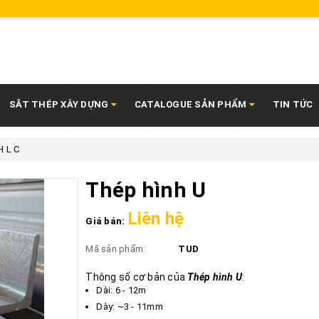
SẮT THÉP XÂY DỰNG
CATALOGUE SẢN PHẨM
TIN TỨC
H L C
Thép hình U
Liên hệ
Giá bán:
Mã sản phẩm:
TUD
Thông số cơ bản của
Thép hình U
:
Dài: 6 - 12m
​​​​​Dày: ~3 - 11mm