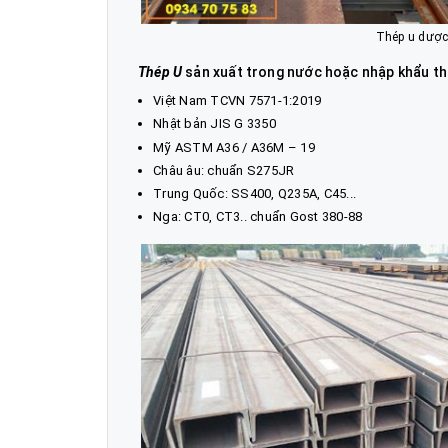
Thép u dược 
Thép U
sản xuất trong nước hoặc nhập khẩu th
Việt Nam TCVN 7571-1:2019
Nhật bản JIS G 3350
Mỹ ASTM A36 / A36M – 19
Châu âu: chuẩn S275JR
Trung Quốc: SS400, Q235A, C45...
Nga: CT0, CT3.. chuẩn Gost 380-88