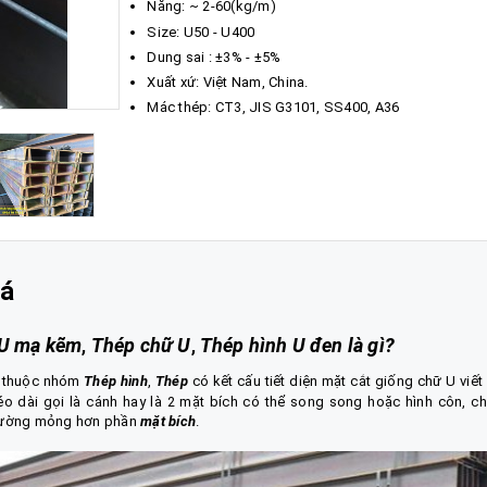
Năng: ~ 2-60(kg/m)
Size: U50 - U400
Dung sai : ±3% - ±5%
Xuất xứ: Việt Nam, China.
Mác thép: CT3, JIS G3101, SS400, A36
iá
U mạ kẽm
,
Thép chữ U
,
Thép hình U đen là gì
?
m thuộc nhóm
Thép hình
,
Thép
có kết cấu tiết diện mặt cắt giống chữ U viết
éo dài gọi là cánh hay là 2 mặt bích có thể song song hoặc hình côn, c
thường mỏng hơn phần
mặt bích
.