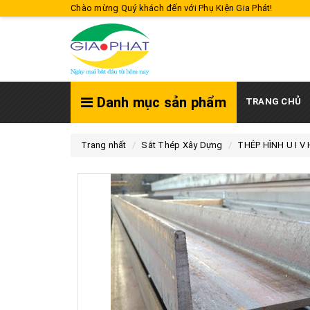
Chào mừng Quý khách đến với Phụ Kiện Gia Phát!
Danh mục sản phẩm
TRANG CHỦ
Trang nhất
Sắt Thép Xây Dựng
THÉP HÌNH U I V 