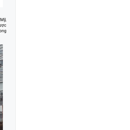
 Mỹ,
ược
rong