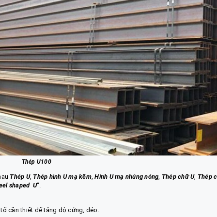
Thép U100
nhau
Thép U
,
Thép hình U mạ kẽm
,
Hình U mạ nhúng nóng
,
Thép chữ U
,
Thép 
eel shaped U
".
:
 tố cần thiết để tăng độ cứng, dẻo.