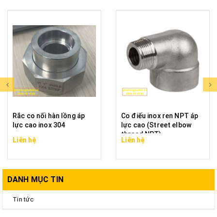
Rắc co nối hàn lồng áp
Co điếu inox ren NPT áp
lực cao inox 304
lực cao (Street elbow
thread NPT)
Liên hệ
Liên hệ
DANH MỤC TIN
Tin tức