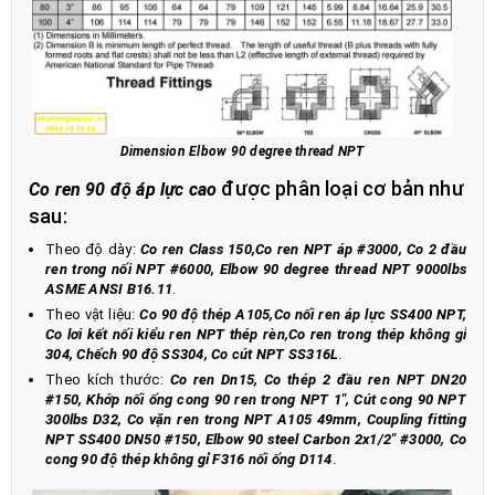
Dimension Elbow 90 degree thread NPT
được phân loại cơ bản như
Co ren 90 độ áp lực cao
sau:
Theo độ dày:
Co ren Class 150,Co ren NPT áp #3000, Co 2 đầu
ren trong nối NPT #6000, Elbow 90 degree thread NPT 9000lbs
ASME ANSI B16.11
.
Theo vật liệu:
Co 90 độ thép A105,Co nối ren áp lực SS400 NPT,
Co lơi kết nối kiểu ren NPT thép rèn,Co ren trong thép không gỉ
304, Chếch 90 độ SS304, Co cút NPT SS316L
.
Theo kích thước:
Co ren Dn15, Co thép 2 đầu ren NPT DN20
#150, Khớp nối ống cong 90 ren trong NPT 1", Cút cong 90 NPT
300lbs D32, Co vặn ren trong NPT A105 49mm, Coupling fitting
NPT SS400 DN50 #150, Elbow 90 steel Carbon 2x1/2" #3000, Co
cong 90 độ thép không gỉ F316 nối ống D114
.