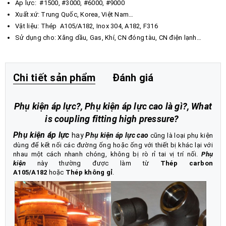
Áp lực: #1500, #3000, #6000, #9000
Xuất xứ: Trung Quốc, Korea, Việt Nam…
Vật liệu: Thép A105/A182, Inox 304, A182, F316
Sử dụng cho: Xăng dầu, Gas, Khí, CN đóng tàu, CN điện lạnh…
Chi tiết sản phẩm
Đánh giá
Phụ kiện áp lực?, Phụ kiện áp lực cao là gì?, What
is coupling fitting high pressure?
Phụ kiện áp lực
hay
P
hụ kiện áp lực cao
cũng là loại phụ kiện
dùng để kết nối các đường ống hoặc ống với thiết bị khác lại với
nhau một cách nhanh chóng, không bị rò rỉ tai vị trí nối.
Phụ
kiện
này thường được làm từ
Thép carbon
A105/A182
hoặc
Thép không gỉ
.