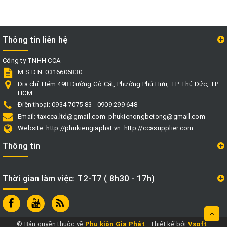
Thông tin liên hệ
Công ty TNHH CCA
M.S.D.N: 0316606830
Địa chỉ:
Hẻm 49B Đường Gò Cát, Phường Phú Hữu, TP Thủ Đức, TP
HCM
Điện thoại:
0934 7075 83 - 0909 299 648
Email:
taxcca.ltd@gmail.com
phukienongbetong@gmail.com
Website:
http://phukiengiaphat.vn
http://ccasupplier.com
Thông tin
Thời gian làm việc: T2-T7 ( 8h30 - 17h)
© Bản quyền thuộc về
Phụ kiện Gia Phát
.
Thiết kế bởi
Vsoft
.