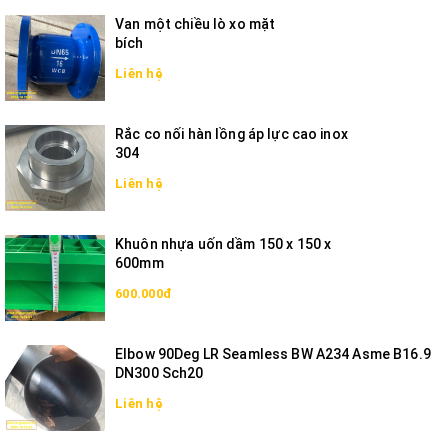
Van một chiều lò xo mặt
bích
Liên hệ
Rắc co nối hàn lồng áp lực cao inox
304
Liên hệ
Khuôn nhựa uốn dầm 150 x 150 x
600mm
600.000đ
Elbow 90Deg LR Seamless BW A234 Asme B16.9
DN300 Sch20
Liên hệ