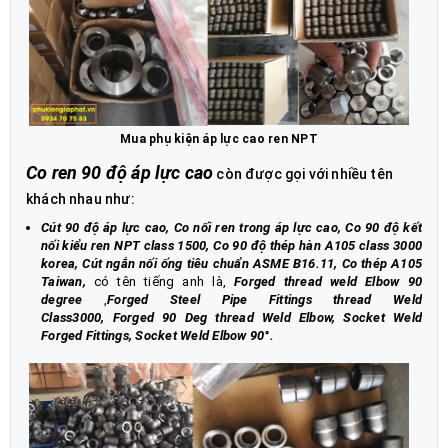
Mua phụ kiện áp lực cao ren NPT
Co ren 90 độ áp lực cao
còn được gọi với nhiều tên
khách nhau như:
Cút 90 độ áp lực cao, Co nối ren trong áp lực cao, Co 90 độ kết
nối kiểu ren NPT class 1500, Co 90 độ thép hàn A105 class 3000
korea, Cút ngắn nối ống tiêu chuẩn ASME B16.11, Co thép A105
Taiwan
,
có tên tiếng anh là,
Forged thread weld Elbow 90
degree
,
Forged Steel Pipe Fittings thread Weld
Class3000, Forged 90 Deg thread Weld Elbow, Socket Weld
Forged Fittings, Socket Weld Elbow 90°
.