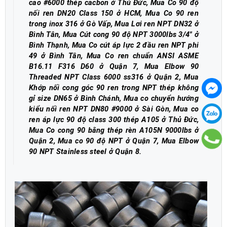
cao #6000 thép cacbon ở Thủ Đức, Mua Co 90 độ
nối ren DN20 Class 150 ở HCM, Mua Co 90 ren
trong inox 316 ở Gò Vấp, Mua Lơi ren NPT DN32 ở
Bình Tân, Mua Cút cong 90 độ NPT 3000lbs 3/4" ở
Bình Thạnh, Mua Co cút áp lực 2 đầu ren NPT phi
49 ở Bình Tân, Mua Co ren chuẩn ANSI ASME
B16.11 F316 D60 ở Quận 7, Mua Elbow 90
Threaded NPT Class 6000 ss316 ở Quận 2, Mua
Khớp nối cong góc 90 ren trong NPT thép không
gỉ size DN65 ở Bình Chánh, Mua co chuyển hướng
kiểu nối ren NPT DN80 #9000 ở Sài Gòn, Mua co
ren áp lực 90 độ class 300 thép A105 ở Thủ Đức,
Mua Co cong 90 bằng thép rèn A105N 9000lbs ở
Quận 2, Mua co 90 độ NPT ở Quận 7, Mua Elbow
90 NPT Stainless steel ở Quận 8
.