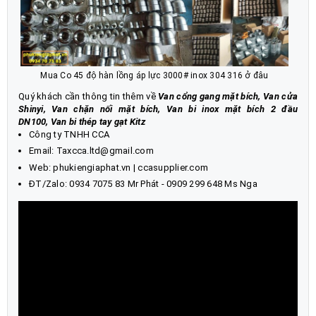
Mua Co 45 độ hàn lồng áp lực 3000# inox 304 316 ở đâu
Quý khách cần thông tin thêm về
Van cổng gang mặt bích, Van cửa
Shinyi, Van chặn nối mặt bích
,
Van bi inox mặt bích 2 đầu
DN100
,
Van bi thép tay gạt Kitz
Công ty TNHH CCA
Email: Taxcca.ltd@gmail.com
Web:
phukiengiaphat.vn
|
ccasupplier.com
ĐT/Zalo:
0934 7075 83
Mr Phát - 0909 299 648 Ms Nga