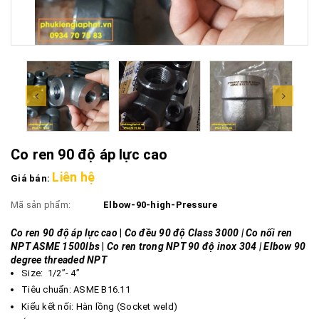
Co ren 90 độ áp lực cao
Liên hệ
Giá bán:
Mã sản phẩm:
Elbow-90-high-Pressure
Co ren 90 độ áp lực cao
|
Co đều 90 độ Class 3000 | Co nối ren
NPT ASME 1500lbs
|
Co ren trong NPT 90 độ inox 304 | Elbow 90
degree threaded NPT
Size: 1/2”- 4”
Tiêu chuẩn: ASME B16.11
Kiểu kết nối: Hàn lồng (Socket weld)