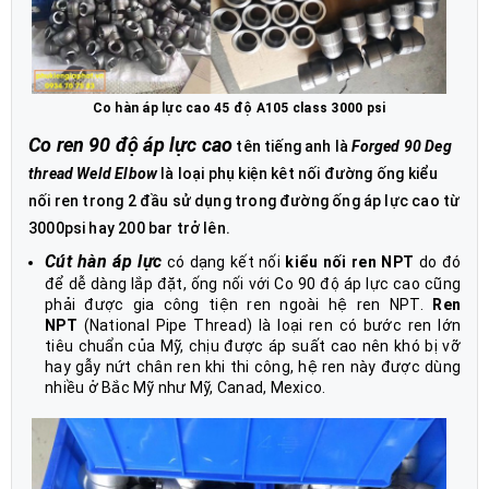
Co hàn áp lực cao 45 độ A105 class 3000 psi
Co ren 90 độ áp lực cao
tên tiếng anh là
Forged 90 Deg
thread Weld Elbow
là loại phụ kiện kêt nối đường ống kiểu
nối ren trong 2 đầu sử dụng trong đường ống áp lực cao từ
3000psi hay 200 bar trở lên.
Cút hàn áp lực
có dạng kết nối
kiểu nối ren NPT
do đó
để dễ dàng lắp đặt, ống nối với Co 90 độ áp lực cao cũng
phải được gia công tiện ren ngoài hệ ren NPT.
Ren
NPT
(National Pipe Thread) là loại ren có bước ren lớn
tiêu chuẩn của Mỹ, chịu được áp suất cao nên khó bị vỡ
hay gẫy nứt chân ren khi thi công, hệ ren này được dùng
nhiều ở Bắc Mỹ như Mỹ, Canad, Mexico.