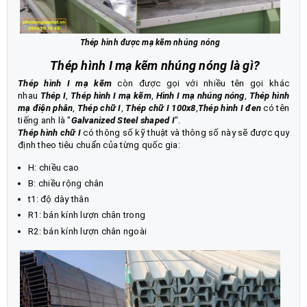
Thép hình được mạ kẽm nhúng nóng
Thép hình I mạ kẽm nhúng nóng là gì?
Thép hình I mạ kẽm
còn được gọi với nhiều tên gọi khác
nhau
Thép I
,
Thép hình I mạ kẽm
,
Hình I mạ nhúng nóng
,
Thép hình
mạ điện phân
,
Thép chữ I
,
Thép chữ I 100x8
,
Thép hình I đen
có tên
tiếng anh là "
Galvanized
Steel shaped I
".
Thép hình chữ I
có thông số kỹ thuật và thông số này sẽ được quy
định theo tiêu chuẩn của từng quốc gia:
H: chiều cao
B: chiều rộng chân
t1: độ dày thân
R1: bán kính lượn chân trong
R2: bán kính lượn chân ngoài