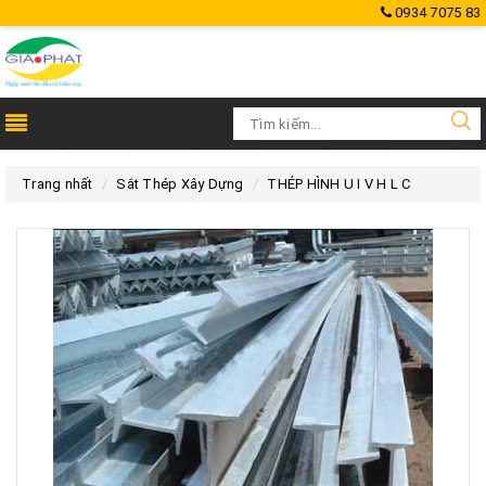
0934 7075 83
Trang nhất
Sắt Thép Xây Dựng
THÉP HÌNH U I V H L C