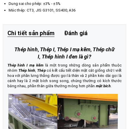
Dung sai cho phép: ±3% - ±5%
Mác thép: CT3, JIS G3101, SS400, A36
Chi tiết sản phẩm
Đánh giá
Thép hình
,
Thép I
,
Thép I mạ kẽm
,
Thép chữ
I
,
Thép hình I đen là gì?
Thép hình I mạ kẽm
là một trong những dòng sản phẩm thuộc
nhóm
Thép hình
,
Thép
có kết cấu tiết diện mặt cắt giống chữ I viết
hoa với phần lưng thẳng được gọi là thân và 2 phần kéo dài gọi là
cánh hay là 2 mặt bích song song, chúng thường có kích thước
bằng nhau, phần thân giữa thường mỏng hơn phần
mặt bích
.