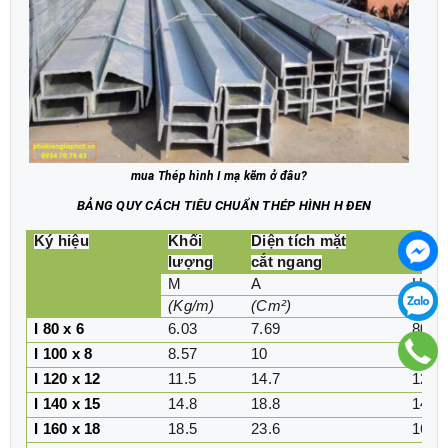
mua
Thép hình I mạ kẽm
ở đâu?
BẢNG QUY CÁCH TIÊU CHUẨN THÉP HÌNH H ĐEN
Ký hiệu
Khối
Diện tích mặt
Kích
lượng
cắt ngang
M
A
H
(Kg/m)
(Cm²)
(mm
I 80 x 6
6.03
7.69
80
I 100 x 8
8.57
10
100
I 120 x 12
11.5
14.7
120
I 140 x 15
14.8
18.8
140
I 160 x 18
18.5
23.6
160