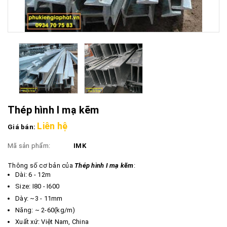
Thép hình I mạ kẽm
Liên hệ
Giá bán:
Mã sản phẩm:
IMK
Thông số cơ bản của
Thép hình I mạ kẽm
:
Dài: 6 - 12m
Size: I80 - I600
​​​​​Dày: ~3 - 11mm
Năng: ~ 2-60(kg/m)
Xuất xứ: Việt Nam, China