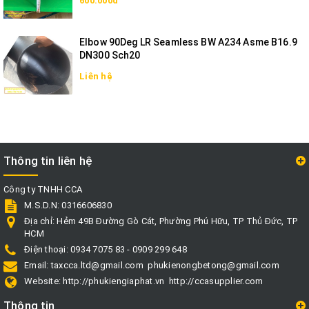
600.000đ
Elbow 90Deg LR Seamless BW A234 Asme B16.9
DN300 Sch20
Liên hệ
Thông tin liên hệ
Công ty TNHH CCA
M.S.D.N: 0316606830
Địa chỉ:
Hẻm 49B Đường Gò Cát, Phường Phú Hữu, TP Thủ Đức, TP
HCM
Điện thoại:
0934 7075 83 - 0909 299 648
Email:
taxcca.ltd@gmail.com
phukienongbetong@gmail.com
Website:
http://phukiengiaphat.vn
http://ccasupplier.com
Thông tin