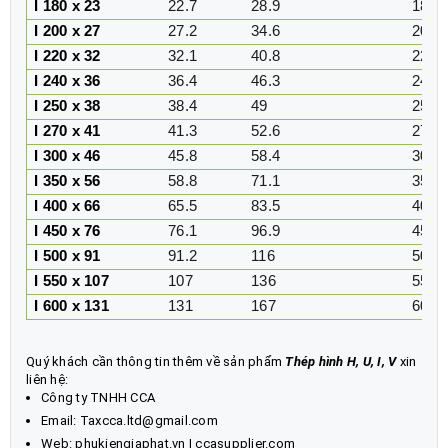
I 180 x 23
22.7
28.9
180
I 200 x 27
27.2
34.6
200
I 220 x 32
32.1
40.8
220
I 240 x 36
36.4
46.3
240
I 250 x 38
38.4
49
250
I 270 x 41
41.3
52.6
270
I 300 x 46
45.8
58.4
300
I 350 x 56
58.8
71.1
350
I 400 x 66
65.5
83.5
400
I 450 x 76
76.1
96.9
450
I 500 x 91
91.2
116
500
I 550 x 107
107
136
550
I 600 x 131
131
167
600
Quý khách cần thông tin thêm về sản phẩm
Thép hình H, U, I, V
xin
liên hệ:
Công ty TNHH CCA
Email: Taxcca.ltd@gmail.com
Web:
phukiengiaphat.vn
|
ccasupplier.com