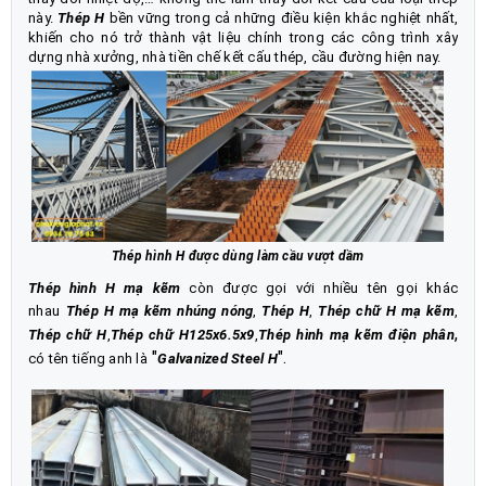
này.
Thép H
bền vững trong cả những điều kiện khắc nghiệt nhất,
khiến cho nó trở thành vật liệu chính trong các công trình xây
dựng nhà xưởng, nhà tiền chế kết cấu thép, cầu đường hiện nay.
Thép hình H được dùng làm cầu vượt dầm
Thép hình H
mạ kẽm
còn được gọi với nhiều tên gọi khác
nhau
Thép H mạ kẽm nhúng nóng
,
Thép H
,
Thép chữ H mạ kẽm
,
,
Thép chữ H
,
Thép chữ H125x6.5x9
,
Thép hình mạ kẽm điện phân
"
".
có tên tiếng anh là
Galvanized Steel H