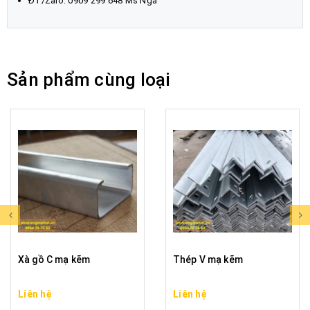
ĐT/Zalo: 0909 299 648 Ms Nga
Sản phẩm cùng loại
Xà gồ C mạ kẽm
Thép V mạ kẽm
Liên hệ
Liên hệ