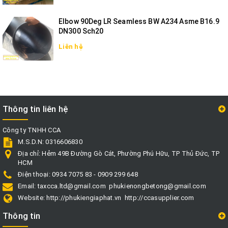
Elbow 90Deg LR Seamless BW A234 Asme B16.9
DN300 Sch20
Liên hệ
Thông tin liên hệ
Công ty TNHH CCA
M.S.D.N: 0316606830
Địa chỉ:
Hẻm 49B Đường Gò Cát, Phường Phú Hữu, TP Thủ Đức, TP
HCM
Điện thoại:
0934 7075 83 - 0909 299 648
Email:
taxcca.ltd@gmail.com
phukienongbetong@gmail.com
Website:
http://phukiengiaphat.vn
http://ccasupplier.com
Thông tin