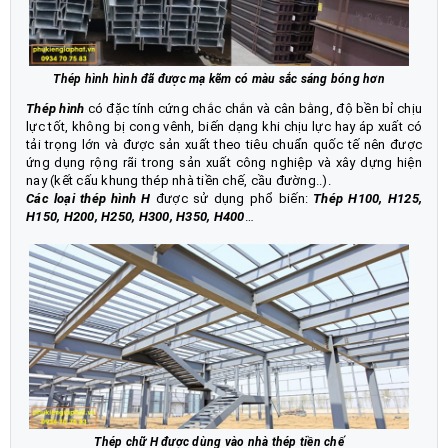
Thép hình hình đã được mạ kẽm có màu sắc sáng bóng hơn
Thép hình
có đặc tính cứng chắc chắn và cân bằng, độ bền bỉ chịu
lực tốt, không bị cong vênh, biến dạng khi chịu lực hay áp xuất có
tải trọng lớn và được sản xuất theo tiêu chuẩn quốc tế nên được
ứng dụng rộng rãi trong sản xuất công nghiệp và xây dựng hiện
nay (kết cấu khung thép nhà tiền chế, cầu đường..).
Các loại thép hình H
được sử dụng phổ biến:
Thép H100,
H125
,
H150
,
H200
,
H250
,
H300
,
H350
,
H400
…
Thép chữ H được dùng vào nhà thép tiền chế