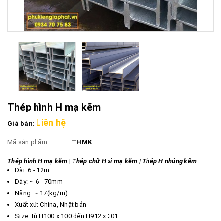
Thép hình H mạ kẽm
Liên hệ
Giá bán:
Mã sản phẩm:
THMK
Thép hình H mạ kẽm
|
Thép chữ H xi mạ kẽm | Thép H nhúng kẽm
Dài: 6 - 12m
​​​​​Dày: ~ 6 - 70mm
Năng: ~ 17(kg/m)
Xuất xứ: China, Nhật bản
Size: từ H100 x 100 đến H912 x 301