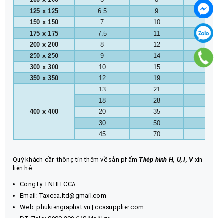
125 x 125
6.5
9
8
150 x 150
7
10
8
175 x 175
7.5
11
13
200 x 200
8
12
13
250 x 250
9
14
13
300 x 300
10
15
13
350 x 350
12
19
13
13
21
22
18
28
22
400 x 400
20
35
22
30
50
22
45
70
22
Quý khách cần thông tin thêm về sản phẩm
Thép hình H, U, I, V
xin
liên hệ:
Công ty TNHH CCA
Email: Taxcca.ltd@gmail.com
Web:
phukiengiaphat.vn
|
ccasupplier.com