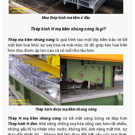
Mua thép hình ma kẽm ở đâu
Thép hình H mạ kẽm nhúng nóng là gì?
Thép mạ kẽm nhúng nóng
là quá trình tạo một lớp kẽm bảo vệ bề
mặt kim loại khỏi sự oxy hóa và mài mòn, từ đó giúp kim loại bền
hơn chịu được áp lực cao và có tuổi thọ lâu hơn.
Thép hình được mạ kẽm nhúng nóng
Thép H mạ kẽm nhúng nóng
có bề mặt sáng bóng và đẹp hơn
Thép hình H đen
. Khả năng chống oxy hóa cũng cao hơn rất nhiều,
những yếu tố tự nhiên như: nước, không khí, ánh nắng mặt trời, sự
thay đổi nhiệt độ,… không thể làm thay đổi kết cấu của loại thép