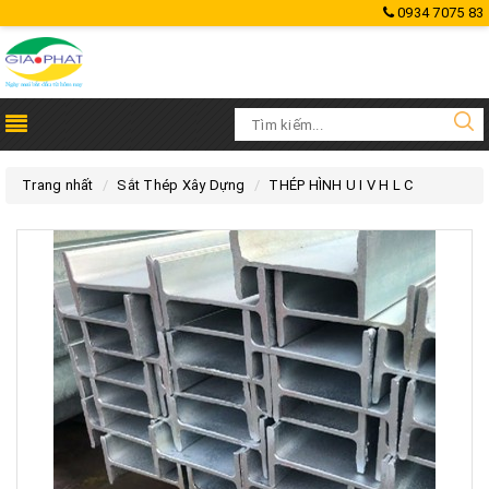
0934 7075 83
Trang nhất
Sắt Thép Xây Dựng
THÉP HÌNH U I V H L C