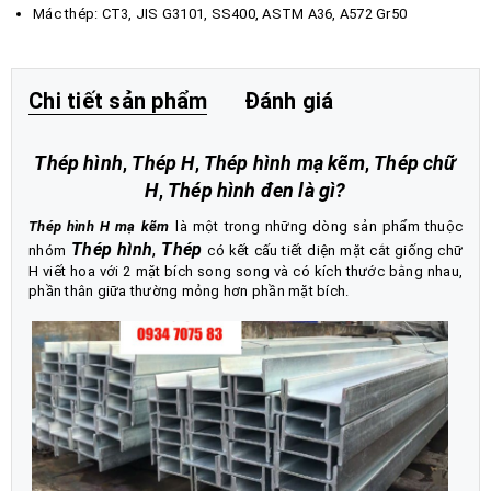
Mác thép: CT3, JIS G3101, SS400, ASTM A36, A572 Gr50
Chi tiết sản phẩm
Đánh giá
Thép hình
,
Thép H
,
Thép hình mạ kẽm
,
Thép chữ
H
,
Thép hình đen là gì
?
Thép hình H
mạ kẽm
là một trong những dòng sản phẩm thuộc
Thép hình
,
Thép
nhóm
có kết cấu tiết diện mặt cắt giống chữ
H viết hoa với 2 mặt bích song song và có kích thước bằng nhau,
phần thân giữa thường mỏng hơn phần mặt bích.