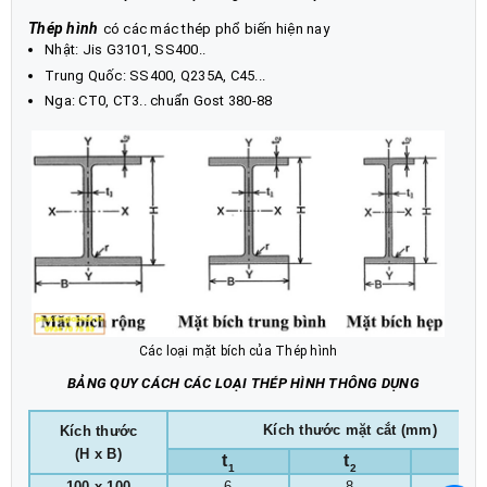
Thép hình
có các mác thép phổ biến hiện nay
Nhật: Jis G3101, SS400..
Trung Quốc: SS400, Q235A, C45...
Nga: CT0, CT3.. chuẩn Gost 380-88
Các loại mặt bích của Thép hình
BẢNG QUY CÁCH CÁC LOẠI THÉP HÌNH THÔNG DỤNG
Kích thước mặt cắt (mm)
Kích thước
(H x B)
t
t
r
1
2
100 x 100
6
8
8