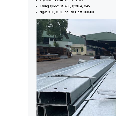
Việt Nam TCVN 7571-1:2019
Trung Quốc: SS400, Q235A, C45...
Nga: CT0, CT3.. chuẩn Gost 380-88