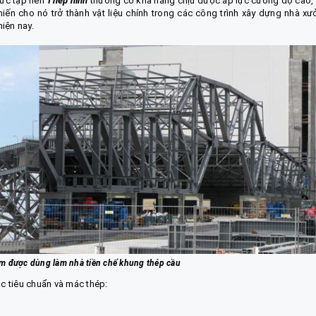
hức tạp nên
Thép hình
thường có khả năng chịu được áp lực cường độ cao,
iến cho nó trở thành vật liệu chính trong các công trình xây dựng nhà xư
iện nay.
m được dùng làm nhà tiền chế khung thép cầu
c tiêu chuẩn và mác thép: