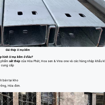
Giá thép U mạ kẽm
p hình U mạ kẽm
ở đâu?
ản phẩm
sắt thép
của Hòa Phát, Hoa sen & Vina one và các hàng nhập khẩu k
i cung cấp
ới bán tại kho
xưởng, Hóa đơn.