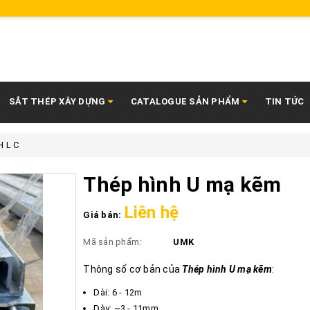
SẮT THÉP XÂY DỰNG
CATALOGUE SẢN PHẨM
TIN TỨC
H L C
Thép hình U mạ kẽm
Liên hệ
Giá bán:
Mã sản phẩm:
UMK
Thông số cơ bản của
Thép hình U
mạ kẽm
:
Dài: 6 - 12m
​​​​​Dày: ~3 - 11mm