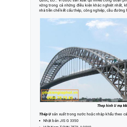
Quốc, EU… Vì được sản xuất qu nhiều công đoạn p
vững trong cả những điều kiện khắc nghiệt nhất, kh
nhà tiền chế kết cấu thép, công nghiệp, cầu đường h
Thep hình U mạ kẽ
Thép U
sản xuất trong nước hoặc nhập khẩu theo cá
Nhật bản JIS G 3350