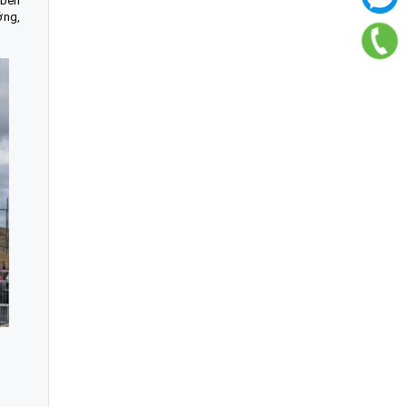
 bền
ởng,