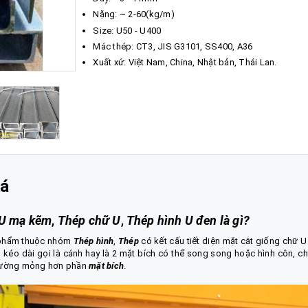
Nặng: ~ 2-60(kg/m)
Size: U50 - U400
Mác thép: CT3, JIS G3101, SS400, A36
Xuất xứ: Việt Nam, China, Nhật bản, Thái Lan.
iá
U mạ kẽm
,
Thép chữ U
,
Thép hình U đen là gì
?
 phẩm thuộc nhóm
Thép hình
,
Thép
có kết cấu tiết diện mặt cắt giống chữ U 
 kéo dài gọi là cánh hay là 2 mặt bích có thể song song hoặc hình côn, c
thường mỏng hơn phần
mặt bích
.