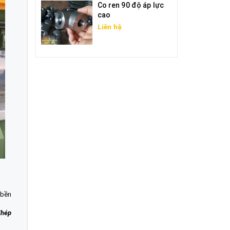
Co ren 90 độ áp lực
cao
Liên hệ
 bền
Thép