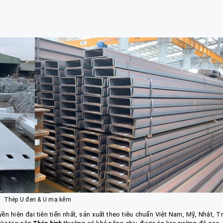
Thép U đen
&
U mạ kẽm
n hiện đại tiên tiến nhất, sản xuất theo tiêu chuẩn Việt Nam, Mỹ, Nhật, T