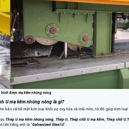
 hình được mạ kẽm nhúng nóng
nh U mạ kẽm nhúng nóng là gì?
kẽm bảo vệ bề mặt kim loại khỏi sự oxy hóa và mài mòn, từ đó giúp kim loại
nhau
Thép U mạ kẽm nhúng nóng
,
Thép U
,
Thép chữ U mạ kẽm
,
Thép chữ U
,
có tên tiếng anh là "
Galvanized Steel U
".