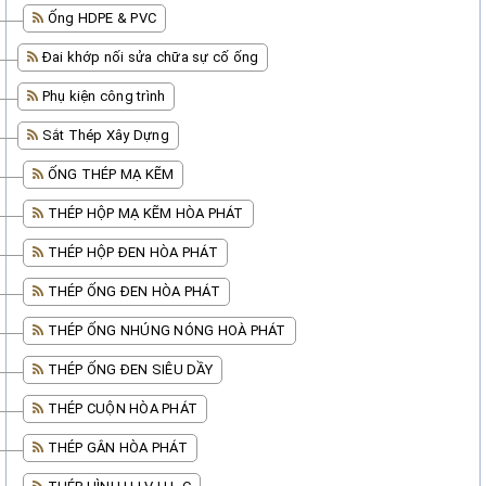
Ống HDPE & PVC
Đai khớp nối sửa chữa sự cố ống
Phụ kiện công trình
Sắt Thép Xây Dựng
ỐNG THÉP MẠ KẼM
THÉP HỘP MẠ KẼM HÒA PHÁT
THÉP HỘP ĐEN HÒA PHÁT
THÉP ỐNG ĐEN HÒA PHÁT
THÉP ỐNG NHÚNG NÓNG HOÀ PHÁT
THÉP ỐNG ĐEN SIÊU DẦY
THÉP CUỘN HÒA PHÁT
THÉP GÂN HÒA PHÁT