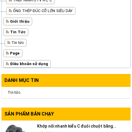
THÉP HÌNH U I V H L C
ỐNG THÉP ĐÚC CỠ LỚN SIÊU DÀY
Giới thiệu
Tin Tức
Tin tức
Page
Điều khoản sử dụng
DANH MỤC TIN
Tin tức
SẢN PHẨM BÁN CHẠY
Khớp nối nhanh kiểu C đuôi chuột bằng...