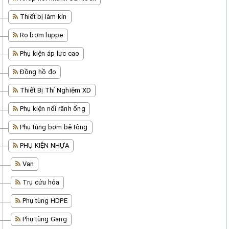
Thiết bị làm kín
Rọ bơm luppe
Phụ kiện áp lực cao
Đồng hồ đo
Thiết Bị Thí Nghiệm XD
Phụ kiện nối rãnh ống
Phụ tùng bơm bê tông
PHỤ KIỆN NHỰA
Van
Trụ cứu hỏa
Phụ tùng HDPE
Phụ tùng Gang