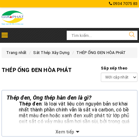
0934 7075 83
Trang nhất
Sắt Thép Xây Dựng
THÉP ỐNG ĐEN HÒA PHÁT
Sắp xếp theo
THÉP ỐNG ĐEN HÒA PHÁT
Thép đen
,
Ống thép hàn đen là gì?
Thép đen
: là loại vật liệu còn nguyên bản sơ khai
nhất thành phần chính vẫn là sắt và carbon, có bề
mặt màu đen hoặc xanh đen xuất phát từ lớp phủ
oxit sắt có vảy màu sẫm hơi sần sùi, bởi trong quá
trình cán phôi thép đã được làm nguội bằng việc
Xem tiếp
phun nước và chưa được mạ kẽm, nhúng nóng,