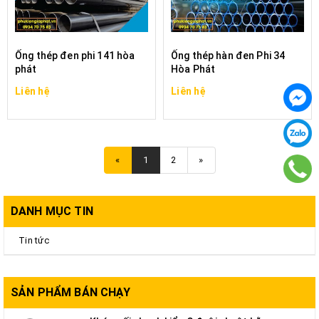
Ống thép đen phi 141 hòa
Ống thép hàn đen Phi 34
phát
Hòa Phát
Liên hệ
Liên hệ
«
1
2
»
DANH MỤC TIN
Tin tức
SẢN PHẨM BÁN CHẠY