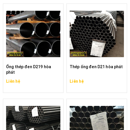
điện phân.
Ống thép đen
: là
Ống thép
có màu đen hay xanh
đen, rỗng ruột có hình dạng tròn, vuông, chữ nhật,
Ôval .. cũng là vật liệu còn zin nhất thành phần
chính vẫn là sắt và carbon, có bề mặt màu đen
hoặc xanh đen xuất phát từ lớp phủ oxit sắt có
vảy màu sẫm hơi sần sùi, bởi trong quá trình cán
phôi thép đã được làm nguội bằng việc phun nước
và chưa được mạ kẽm, nhúng nóng, điện phân.
Ống thép đen D219 hòa
Thép ống đen D21 hòa phát
phát
Liên hệ
Liên hệ
QUY TRÌNH SẢN XUẤT ỐNG THÉP ĐEN HÒA PHÁT