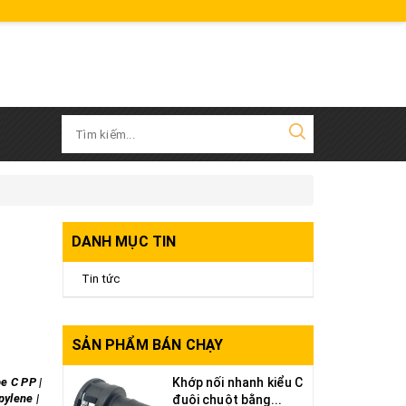
DANH MỤC TIN
Tin tức
SẢN PHẨM BÁN CHẠY
e C PP |
Khớp nối nhanh kiểu C
pylene |
đuôi chuột bằng...