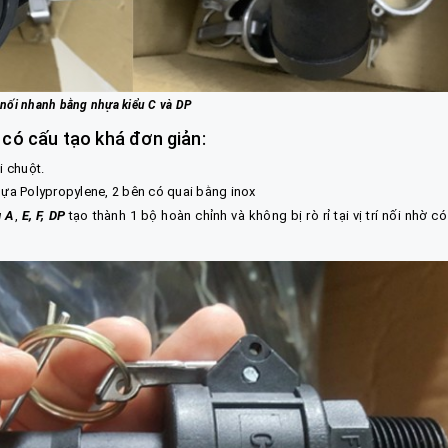
 nối nhanh bằng nhựa kiểu C và DP
có cấu tạo khá đơn giản:
i chuột.
hựa Polypropylene, 2 bên có quai bằng inox
g
A
,
E
,
F
,
DP
tạo thành 1 bộ hoàn chỉnh và không bị rò rỉ tại vị trí nối nhờ có