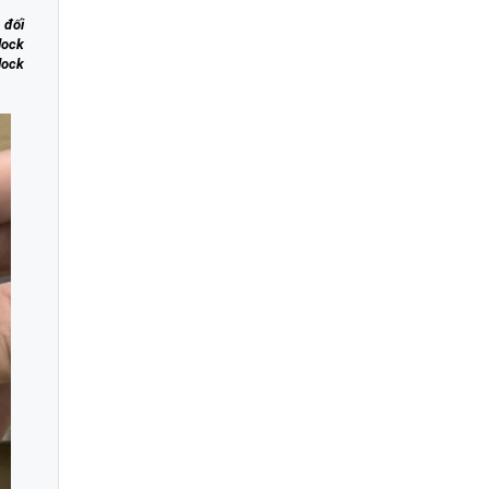
 đối
lock
lock