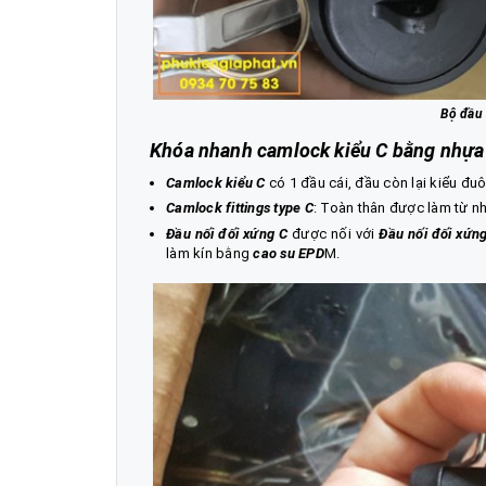
Bộ đầu
Khóa nhanh camlock kiểu C bằng nhựa
Camlock kiểu C
có 1 đầu cái, đầu còn lại kiểu đuô
Camlock fittings type C
: Toàn thân được làm từ n
Đầu nối đối xứng C
được nối với
Đầu nối đối xứn
làm kín bằng
cao su EPD
M
.