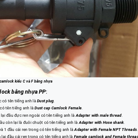
camlock kiểu C và F bằng nhựa
lock bằng nhựa PP
:
c có tên tiếng anh là
Dust plug
.
 có tên tiếng anh là
Dust cap Camlock Female
.
 lại đầu đực ren ngoài có tên tiếng anh là
Adapter with male thread
.
đầu còn lại là đuôi chuột có tên tiếng anh là
Adapter with Hose shank
.
à 1 đầu cái ren trong có tên tiếng anh là
Adapter with Female NPT Threads
.
 lại đầu cái ren trong có tên tiếng anh là
Female camlock and Female threa