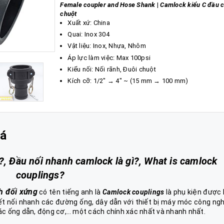
Female coupler and Hose Shank
|
Camlock kiểu C đầu c
chuột
Xuất xứ: China
Quai: Inox 304
Vật liệu: Inox, Nhựa, Nhôm
Áp lực làm việc: Max 100psi
Kiểu nối: Nối rãnh, Đuôi chuột
Kích cỡ: 1/2" → 4" ~ (15 mm → 100 mm)
iá
?, Đầu nối nhanh camlock là gì?, What is camlock
couplings?
h
đối xứng
có tên tiếng anh là
Camlock couplings
là phụ kiện được
kết nối nhanh các đường ống, dây dẫn với thiết bị máy móc công ng
c ống dẫn, động cơ,… một cách chính xác nhất và nhanh nhất.