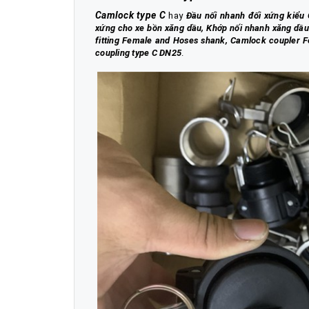
Camlock type C
hay
Đầu nối nhanh đối xứng kiểu
xứng cho xe bồn xăng dầu, Khớp nối nhanh xăng dầu 
fitting Female and Hoses shank, Camlock coupler F
coupling type C DN25
.