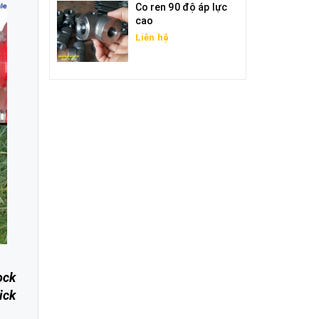
Co ren 90 độ áp lực
cao
Liên hệ
ock
ick