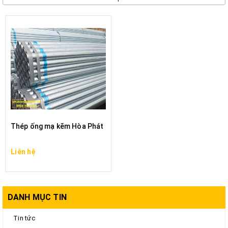
Thép ống mạ kẽm
, cả hai loại này đều có ưu điểm là
độ bền cao, chịu được áp lực, có khả năng chống ăn
mòn cũng như hạn chế được gỉ sét hình thành lên bề
mặt vật liệu.
Thép ống mạ kẽm Hòa Phát
Liên hệ
DANH MỤC TIN
Tin tức