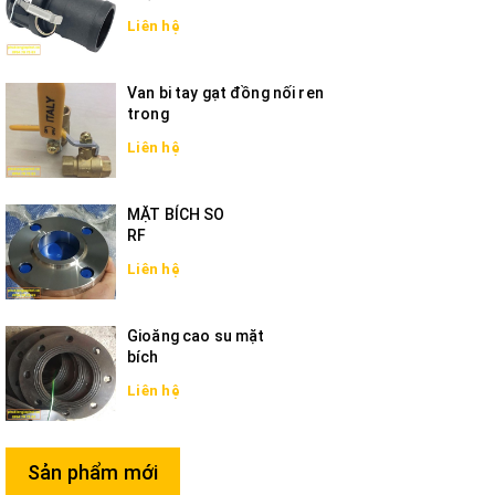
tôi luôn sẵn lòng giúp bạn tìm kiếm sản phẩm tốt nhất cho công
Liên hệ
trình của bạn!
Công ty TNHH CCA
Địa chỉ: 27/2 Đường 10, KP1, P. Trường Thọ, TP. Thủ Đức, TP. Hồ Chí
Van bi tay gạt đồng nối ren
Minh.
trong
ĐT/Zalo: 09 34 70 75 83 - Mr Phát
Email: phukienongbetong@gmail.com
Liên hệ
Web: phukiengiaphat.vn | ccasupplier.com
MẶT BÍCH SO
RF
Liên hệ
Gioăng cao su mặt
bích
Liên hệ
Sản phẩm mới