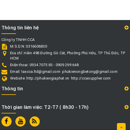
Thông tin liên hệ
Công ty TNHH CCA
M.S.D.N: 0316606830
Địa chỉ:
Hẻm 49B Đường Gò Cát, Phường Phú Hữu, TP Thủ Đức, TP
HCM
Điện thoại:
0934 7075 83 - 0909 299 648
Email:
taxcca.ltd@gmail.com
phukienongbetong@gmail.com
Website:
http://phukiengiaphat.vn
http://ccasupplier.com
Thông tin
Thời gian làm việc: T2-T7 ( 8h30 - 17h)