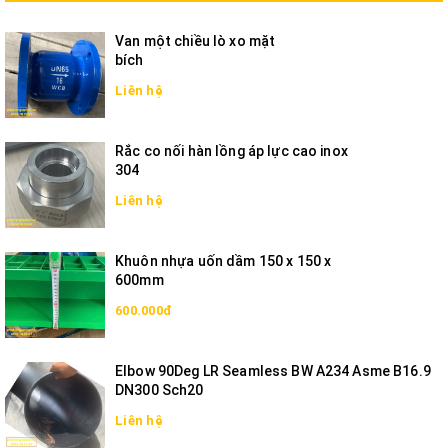
Van một chiều lò xo mặt
bích
Liên hệ
Rắc co nối hàn lồng áp lực cao inox
304
Liên hệ
Khuôn nhựa uốn dầm 150 x 150 x
600mm
600.000đ
Elbow 90Deg LR Seamless BW A234 Asme B16.9
DN300 Sch20
Liên hệ