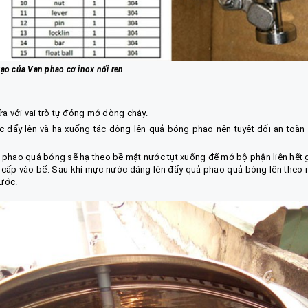
tạo của Van phao cơ inox nối ren
a với vai trò tự đóng mở dòng chảy.
 đẩy lên và hạ xuống tác động lên quả bóng phao nên tuyệt đối an toàn
 phao quả bóng sẽ hạ theo bề mặt nước tụt xuống để mở bộ phận liên hết 
c cấp vào bể. Sau khi mực nước dâng lên đẩy quả phao quả bóng lên theo
ước.