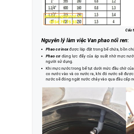
Cấu 
Nguyên lý làm việc Van phao nối ren
:
Phao cơ inox
được lắp đặt trong bể chứa, bồn chứ
Phao cơ
dùng lực đẩy của áp suất nhờ mực nước
người sử dụng.
Khi mực nước trong bể tụt dưới mức đầu chờ của
co nước vào và co nước ra, khi đó nước sẽ đượ
nước sẽ đóng ngắt nước chảy vào qua đầu cấp n