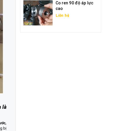
Co ren 90 độ áp lực
cao
Liên hệ
 là
ước,
g bị