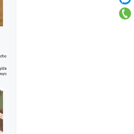
 cho
giữa
 mực