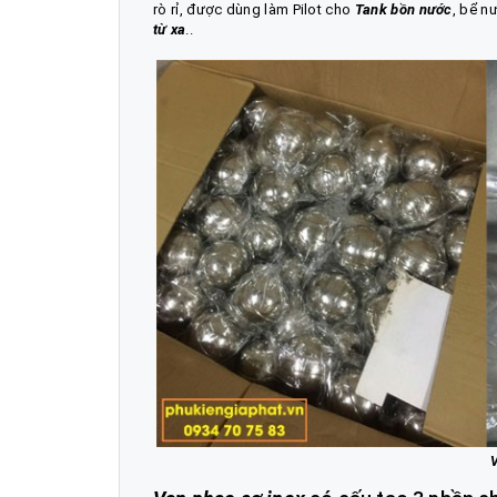
rò rỉ, được dùng làm Pilot cho
Tank bồn nước
, bể n
từ xa
..
V