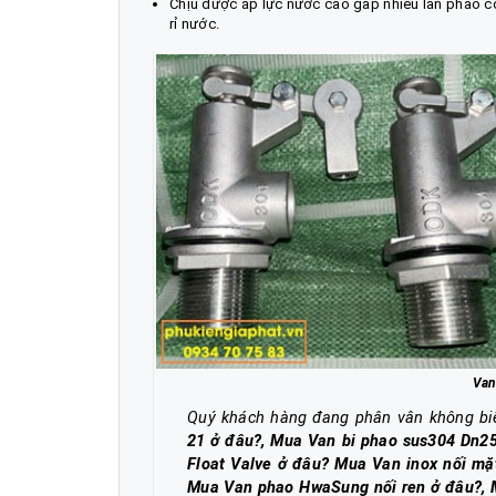
Chịu được áp lực nước cao gấp nhiều lần phao cơ
rỉ nước.
Van
Quý khách hàng đang phân vân không b
21 ở đâu?, Mua Van bi phao sus304 Dn2
Float Valve ở đâu? Mua Van inox nối mặ
Mua Van phao HwaSung nối ren ở đâu?, M