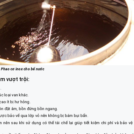
Phao cơ inox cho bể nước
m vượt trội:
.
ác loại van khác.
cao ít bị hư hỏng.
bồn đặt âm, bồn đứng bồn ngang.
được bảo vể qua lớp vỏ nên không bị bám bụi bẩn.
n nên sau khi sử dụng có thể tái chế lại giúp tiết kiệm chi phí và bảo vệ