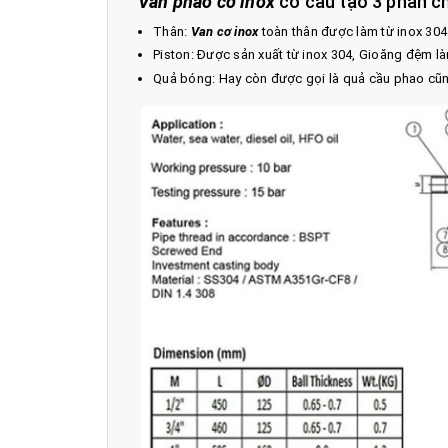
Van phao cơ inox
có cấu tạo 3 phần ch
Thân:
Van cơ inox
toàn thân được làm từ inox 304
Piston: Được sản xuất từ inox 304, Gioăng đệm l
Quả bóng: Hay còn được gọi là quả cầu phao cũng