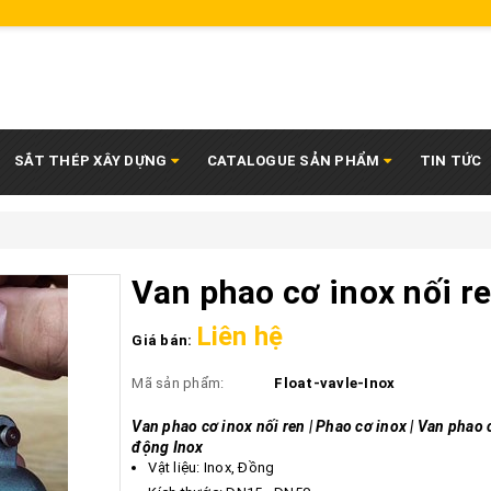
SẮT THÉP XÂY DỰNG
CATALOGUE SẢN PHẨM
TIN TỨC
Van phao cơ inox nối r
Liên hệ
Giá bán:
Mã sản phẩm:
Float-vavle-Inox
Van phao cơ inox nối ren | Phao cơ inox | Van phao 
động Inox
Vật liệu: Inox, Đồng