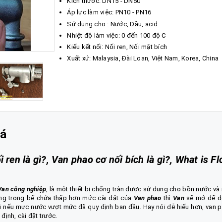
Kích thước: DN15 - DN50
Áp lực làm việc: PN10 - PN16
Sử dụng cho : Nước, Dầu, acid
Nhiệt độ làm việc: 0 đến 100 độ C
Kiểu kết nối: Nối ren, Nối mặt bích
Xuất xứ: Malaysia, Đài Loan, Việt Nam, Korea, China
iá
 ren là gì?, Van phao cơ nối bích là gì?, What is Fl
Van công nghiệp
, là một thiết bị chống tràn được sử dụng cho bồn nước và
ng trong bể chứa thấp hơn mức cài đặt của
Van phao
thì
Van
sẽ mở để d
ại nếu mực nước vượt mức đã quy định ban đầu. Hay nói dễ hiểu hơn, van 
ịnh, cài đặt trước.