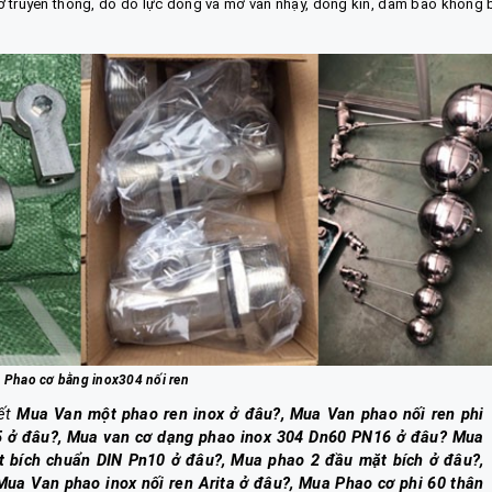
 truyền thống, do đó lực đóng và mở van nhạy, đóng kín, đảm bảo không b
 Phao cơ bằng inox304 nối ren
iết
Mua Van một phao ren inox ở đâu?, Mua Van phao nối ren phi
5 ở đâu?, Mua van cơ dạng phao inox 304 Dn60 PN16 ở đâu? Mua
t bích chuẩn DIN Pn10 ở đâu?, Mua phao 2 đầu mặt bích ở đâu?,
ua Van phao inox nối ren Arita ở đâu?, Mua Phao cơ phi 60 thân