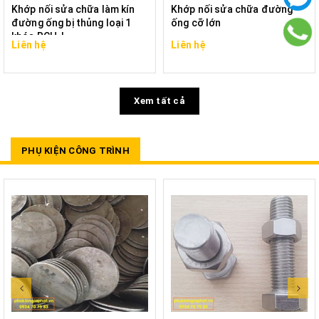
Khớp nối sửa chữa làm kín
Khớp nối sửa chữa đường
đường ống bị thủng loại 1
ống cỡ lớn
khóa RCH-L
Liên hệ
Liên hệ
Xem tất cả
PHỤ KIỆN CÔNG TRÌNH