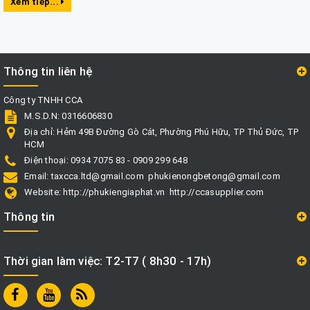
Xem tiếp...
Thông tin liên hệ
Công ty TNHH CCA
M.S.D.N: 0316606830
Địa chỉ:
Hẻm 49B Đường Gò Cát, Phường Phú Hữu, TP Thủ Đức, TP
HCM
Điện thoại:
0934 7075 83 - 0909 299 648
Email:
taxcca.ltd@gmail.com
phukienongbetong@gmail.com
Website:
http://phukiengiaphat.vn
http://ccasupplier.com
Thông tin
Thời gian làm việc: T2-T7 ( 8h30 - 17h)