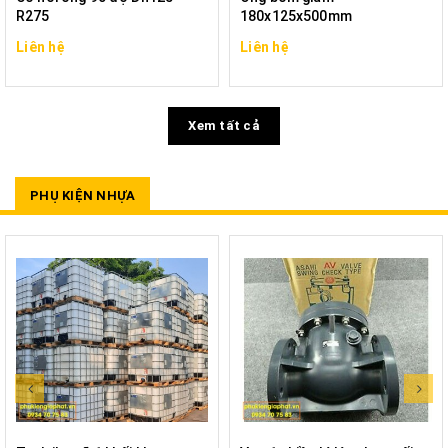
R275
180x125x500mm
Liên hệ
Liên hệ
Xem tất cả
PHỤ KIỆN NHỰA