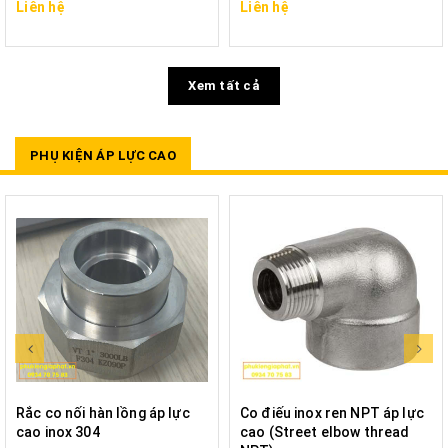
Liên hệ
Liên hệ
Xem tất cả
PHỤ KIỆN ÁP LỰC CAO
Rắc co nối hàn lồng áp lực
Co điếu inox ren NPT áp lực
cao inox 304
cao (Street elbow thread