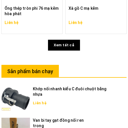
Ống thép tròn phi 76 mạ kẽm
Xà gồ C mạ kẽm
hòa phát
Liên hệ
Liên hệ
Xem tất cả
Sản phẩm bán chạy
Khớp nối nhanh kiểu C đuôi chuột bằng
nhựa
Liên hệ
Van bi tay gạt đồng nối ren
trong