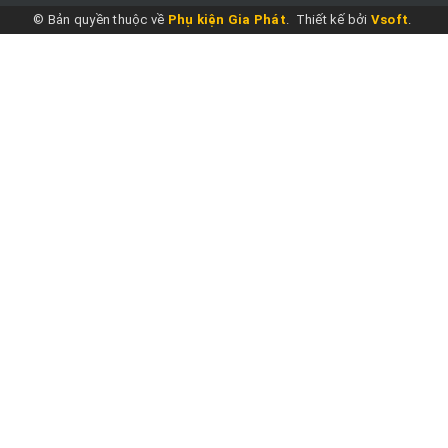
© Bản quyền thuộc về
Phụ kiện Gia Phát
.
Thiết kế bởi
Vsoft
.