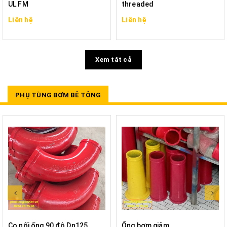
UL FM
threaded
Liên hệ
Liên hệ
Xem tất cả
PHỤ TÙNG BƠM BÊ TÔNG
Co nối ống 90 độ Dn125
Ống bơm giảm