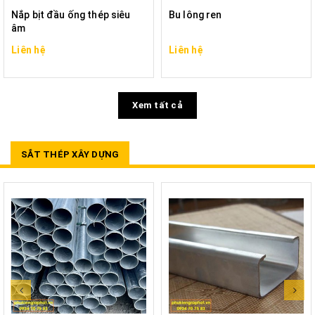
Nắp bịt đầu ống thép siêu
Bu lông ren
âm
Liên hệ
Liên hệ
Xem tất cả
SẮT THÉP XÂY DỰNG