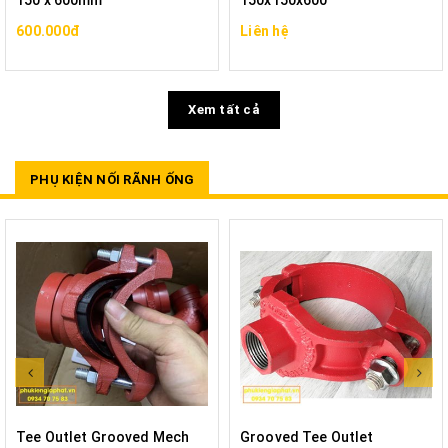
150 x 600mm
150x150x600
600.000đ
Liên hệ
Xem tất cả
PHỤ KIỆN NỐI RÃNH ỐNG
Tee Outlet Grooved Mech
Grooved Tee Outlet