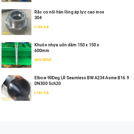
Rắc co nối hàn lồng áp lực cao inox
304
Liên hệ
Khuôn nhựa uốn dầm 150 x 150 x
600mm
600.000đ
Elbow 90Deg LR Seamless BW A234 Asme B16.9
DN300 Sch20
Liên hệ