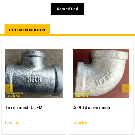
Xem tất cả
PHỤ KIỆN NỐI REN
Tê ren mech UL FM
Co 90 độ ren mech
Liên hệ
Liên hệ