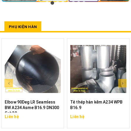
PHỤ KIỆN HÀN
Elbow 90Deg LR Seamless
Tê thép hàn kẽm A234 WPB
BW A234 Asme B16.9 DN300
B16.9
Sch20
Liên hệ
Liên hệ