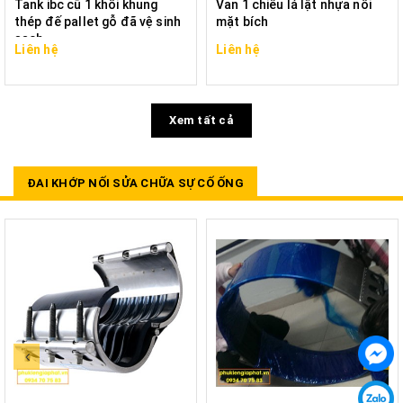
Tank ibc cũ 1 khối khung
Van 1 chiều lá lật nhựa nối
thép đế pallet gỗ đã vệ sinh
mặt bích
sạch
Liên hệ
Liên hệ
Xem tất cả
ĐAI KHỚP NỐI SỬA CHỮA SỰ CỐ ỐNG