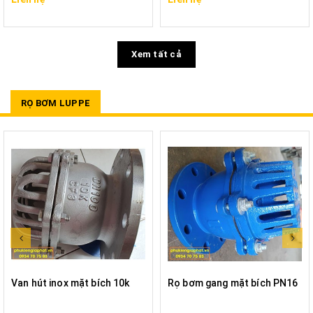
Xem tất cả
RỌ BƠM LUPPE
Van hút inox mặt bích 10k
Rọ bơm gang mặt bích PN16