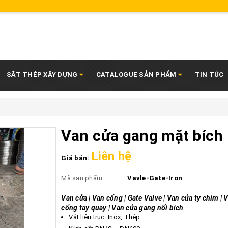
SẮT THÉP XÂY DỰNG
CATALOGUE SẢN PHẨM
TIN TỨC
Van cửa gang mặt bích
Liên hệ
Giá bán:
Mã sản phẩm:
Vavle-Gate-Iron
Van cửa | Van cổng | Gate Valve | Van cửa ty chìm | 
cổng tay quay | Van cửa gang nối bích
Vật liệu trục: Inox, Thép