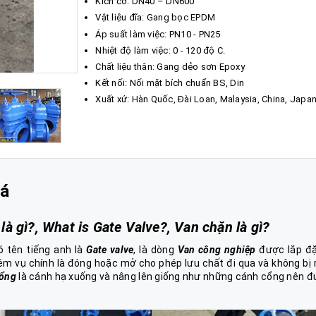
Kích cỡ: DN40 – DN600
Vật liệu đĩa: Gang bọc EPDM
Áp suất làm việc: PN10 - PN25
Nhiệt độ làm việc: 0 - 120 độ C.
Chất liệu thân: Gang dẻo sơn Epoxy
Kết nối: Nối mặt bích chuẩn BS, Din
Xuất xứ: Hàn Quốc, Đài Loan, Malaysia, China, Japa
iá
là gì?, What is Gate Valve?, Van chặn là gì?
 tên tiếng anh là
Gate valve
, là dòng
Van công nghiệp
được lắp đặ
ệm vụ chính là đóng hoặc mở cho phép lưu chất đi qua và không bị r
cổng
là cánh hạ xuống và nâng lên giống như những cánh cổng nên 