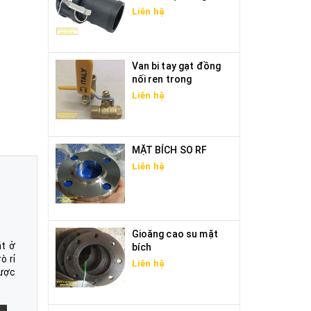
Liên hệ
Van bi tay gạt đồng
nối ren trong
Liên hệ
n
MẶT BÍCH SO RF
Liên hệ
Gioăng cao su mặt
t ở
bích
ò rỉ
Liên hệ
được