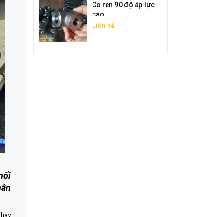
Co ren 90 độ áp lực
cao
Liên hệ
nối
hân
 hay