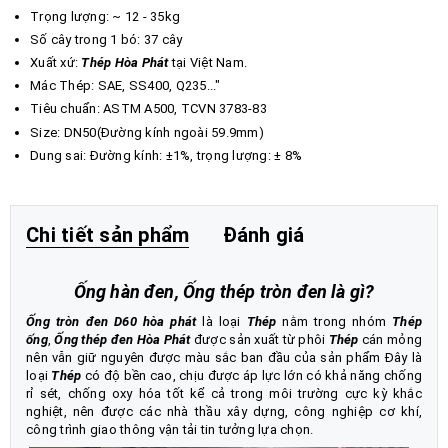
Trọng lượng: ~ 12 - 35kg
Số cây trong 1 bó: 37 cây
Xuất xứ:
Thép Hòa Phát
tại Việt Nam.
Mác Thép: SAE, SS400, Q235..."
Tiêu chuẩn: ASTM A500, TCVN 3783-83
Size: DN50(Đường kính ngoài 59.9mm)
Dung sai: Đường kính: ±1%, trọng lượng: ± 8%
Chi tiết sản phẩm
Đánh giá
Ống hàn đen
,
Ống thép tròn đen là gì?
Ống tròn đen D60 hòa phát
là loại
Thép
nằm trong nhóm
Thép
ống
,
Ống thép đen Hòa Phát
được sản xuất từ phôi
Thép
cán mỏng
nên vẫn giữ nguyên được màu sắc ban đầu của sản phẩm Đây là
loại
Thép
có độ bền cao, chịu được áp lực lớn có khả năng chống
rỉ sét, chống oxy hóa tốt kể cả trong môi trường cực kỳ khắc
nghiệt, nên được các nhà thầu xây dựng, công nghiệp cơ khí,
công trình giao thông vận tải tin tưởng lựa chọn.