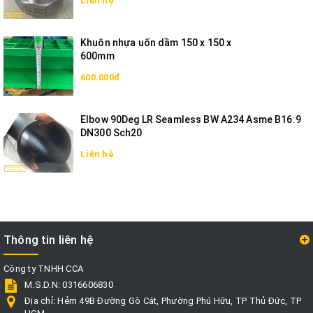
Liên hệ
Khuôn nhựa uốn dầm 150 x 150 x
600mm
600.000đ
Elbow 90Deg LR Seamless BW A234 Asme B16.9
DN300 Sch20
Liên hệ
Thông tin liên hệ
Công ty TNHH CCA
M.S.D.N: 0316606830
Địa chỉ:
Hẻm 49B Đường Gò Cát, Phường Phú Hữu, TP Thủ Đức, TP