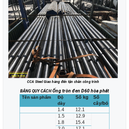
CCA Steel Giao hàng đến tận chân công trình
Ống tròn đen D60 hòa phát
BẢNG QUY CÁCH
Số kg
Số
Tên sản phẩm
Độ
cây/bó
dày
1.4
12.1
1.5
12.9
1.8
15.4
2.0
17.1