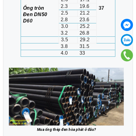
2.3
19.6
Ống tròn
37
2.5
21.2
Đen DN50
2.8
23.6
D
60
3.0
25.2
3.2
26.8
3.5
29.2
3.8
31.5
4.0
33
Mua ống thép đen hòa phát ở đâu?