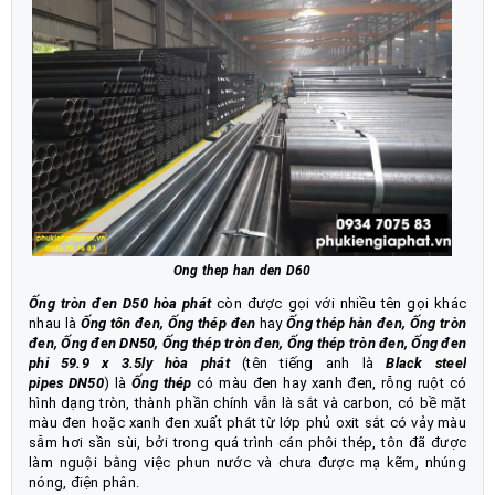
Ong thep han den D60
Ống tròn đen D50 hòa phát
còn được gọi với nhiều tên gọi khác
nhau là
Ống tôn đen
,
Ống thép đen
hay
Ống thép hàn đen
,
Ống tròn
đen, Ống đen DN50
,
Ống thép tròn đen,
Ống thép tròn đen
,
Ống đen
phi 59.9 x 3.5ly hòa phát
(tên tiếng anh là
Black steel
pipes DN50
) là
Ống thép
có màu đen hay xanh đen, rỗng ruột có
hình dạng tròn, thành phần chính vẫn là sắt và carbon, có bề mặt
màu đen hoặc xanh đen xuất phát từ lớp phủ oxit sắt có vảy màu
sẫm hơi sần sùi, bởi trong quá trình cán phôi thép, tôn đã được
làm nguội bằng việc phun nước và chưa được mạ kẽm, nhúng
nóng, điện phân.