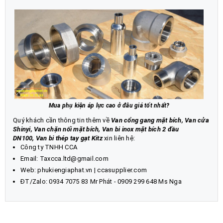
Mua phụ kiện áp lực cao ở đâu giá tốt nhất?
Quý khách cần thông tin thêm về
Van cổng gang mặt bích, Van cửa
Shinyi, Van chặn nối mặt bích
,
Van bi inox mặt bích 2 đầu
DN100
,
Van bi thép tay gạt Kitz
xin liên hệ:
Công ty TNHH CCA
Email: Taxcca.ltd@gmail.com
Web:
phukiengiaphat.vn
|
ccasupplier.com
ĐT/Zalo:
0934 7075 83
Mr Phát - 0909 299 648 Ms Nga