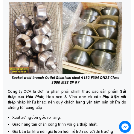
Socket weld branch Outlet Stainless steel A182 F304 DN25 Class
3000 MSS SP 97
Công ty CCA là đơn vị phân phối chính thức các sản phẩm
S
ắt
thép
của
Hòa Phát
, Hoa sen & Vina one và các
Phụ kiện sắt
thép
nhập khẩu khác, nên quý khách hàng yên tâm sản phẩm do
chúng tôi cung cấp.
Xuất xứ nguồn gốc rõ ràng.
Giao hàng tận chân công trình với giá thấp nhất.
Giá bán tại kho nên giá luôn luôn rẻ hơn so với thị trường.