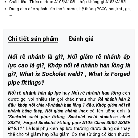
Chất Liệu : Thép carbon A105/A105L, thép không gỉ A182/A182L
Dùng cho các ngành cấp thoát nước , hệ thống PCCC, hơi ,khí , ga ,
…
Chi tiết sản phẩm
Đánh giá
Nối rẽ nhánh là gì?, Nối giảm rẽ nhánh áp
lực cao là gì?, Khớp nối rẽ nhánh hàn lồng là
gì?, What is Sockolet weld? , What is Forged
pipe fittings?
Nối rẽ nhánh hàn áp lực
hay
Nối rẽ nhánh hàn lồng
còn
được gọi với nhiều tên gọi khác nhau như:
Rẽ nhánh hàn 2
đầu, khớp nối chia rẽ nhánh hàn lồng 1 đầu, Khớp giảm nối rẽ
nhánh bằng thép, Nối giảm nhánh inox
có tên tiếng anh là
"
Sockolet weld pipe fitting, Sockolet weld stainless steel
SS316, Forged Sockolet Ftiting pipe A105 Class 3000 ASME
B16.11
"
. Là loại phụ kiện áp lực thường được dùng để thay
thế cho tê giảm hay bầu giảm, Có thể từ ống có kích thước