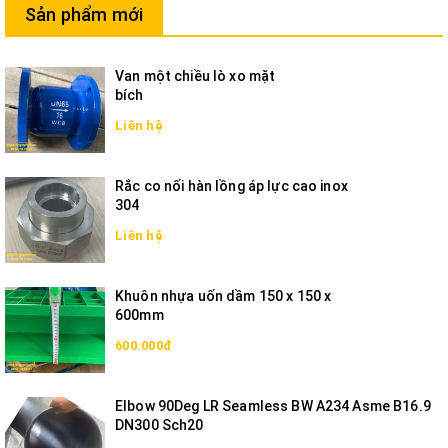
Sản phẩm mới
Van một chiều lò xo mặt
bích
Liên hệ
Rắc co nối hàn lồng áp lực cao inox
304
Liên hệ
Khuôn nhựa uốn dầm 150 x 150 x
600mm
600.000đ
Elbow 90Deg LR Seamless BW A234 Asme B16.9
DN300 Sch20