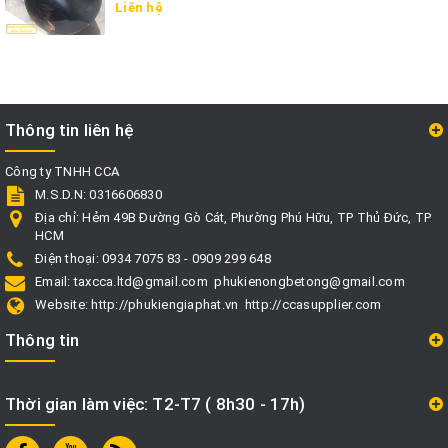
Liên hệ
Thông tin liên hệ
Công ty TNHH CCA
M.S.D.N: 0316606830
Địa chỉ:
Hẻm 49B Đường Gò Cát, Phường Phú Hữu, TP Thủ Đức, TP
HCM
Điện thoại:
0934 7075 83 - 0909 299 648
Email:
taxcca.ltd@gmail.com
phukienongbetong@gmail.com
Website:
http://phukiengiaphat.vn
http://ccasupplier.com
Thông tin
Thời gian làm việc: T2-T7 ( 8h30 - 17h)