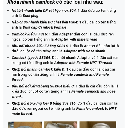
Khóa nhanh camlock
có các loại như sau:
Nút bịt nhanh kiểu DP vật liệu inox 304
: 1 đầu đực có tên tiếng
anh là
Dust plug
.
Nắp chụp nhanh kiểu DC chất liệu F304
: 1 đầu cái có tên tiếng
anh là
Dust cap Camlock Female
.
Camlock kiểu F F316
: 1 đầu Adapter đầu còn lại đầu đực ren
ngoài có tên tiếng anh là
Adapter with male thread
.
Đầu nối nhanh kiểu E bằng SS316
: 1 đầu là Adater đầu còn lại là
đuôi chuột có tên tiếng anh là
Adapter with Hose shank
.
Camlock type A SS304
: Đầu nối nhanh Adapter và 1 đầu cái ren
trong có tên tiếng anh là
Adapter with Female NPT Threads
.
Khớp nối nhanh camlock kiểu D
: 1 đầu cái đầu còn lại đầu cái
ren trong có tên tiếng anh là
Female camlock and Female
thread
.
Đầu nối đối xứng bằng Sus304 kiểu C
: 1 đầu là cái đầu còn lại là
kiểu đuôi chuột có tên tiếng anh là
Female camlock and hose
shank
.
Khớp nối đối xứng loại B bằng Sus 316
: Có 1 đầu cái đầu còn lại
đầu đực ren ngoài có tên tiếng anh là
Female camlock to NPT
male thread
.