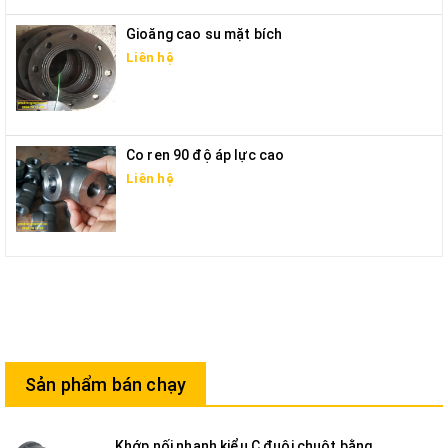
Gioăng cao su mặt bích
Liên hệ
Co ren 90 độ áp lực cao
Liên hệ
Sản phẩm bán chạy
Khớp nối nhanh kiểu C đuôi chuột bằng