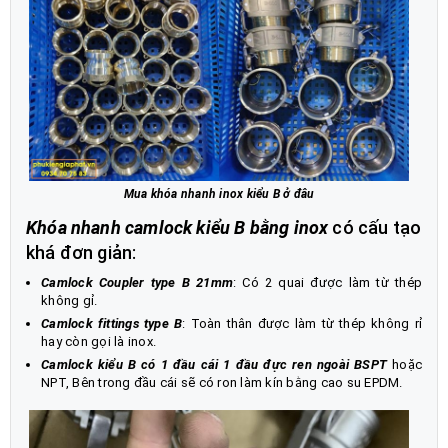
Mua khóa nhanh inox kiểu B ở đâu
Khóa nhanh camlock kiểu B bằng inox
có cấu tạo
khá đơn giản:
Camlock Coupler type B 21mm
: Có 2 quai được làm từ thép
không gỉ.
Camlock fittings type B
: Toàn thân được làm từ thép không rỉ
hay còn gọi là inox.
Camlock kiểu B có 1 đầu cái 1 đầu đực ren ngoài BSPT
hoặc
NPT, Bên trong đầu cái sẽ có ron làm kín bằng cao su EPDM.