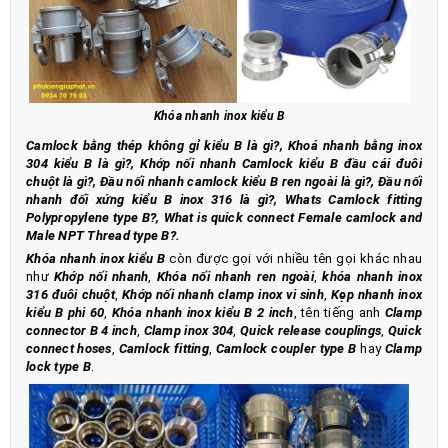
Khóa nhanh inox kiểu B
Camlock bằng thép không gỉ kiểu B là gì?, Khoá nhanh bằng inox
304 kiểu B là gì?, Khớp nối nhanh Camlock kiểu B đầu cái đuôi
chuột là gì?, Đầu nối nhanh camlock kiểu B ren ngoài là gì?, Đầu nối
nhanh đối xứng kiểu B inox 316 là gì?, Whats Camlock fitting
Polypropylene type B?, What is quick connect Female camlock and
Male NPT Thread type B?.
Khóa nhanh inox kiểu B
còn được gọi với nhiều tên gọi khác nhau
như
Khớp nối nhanh
,
Khóa nối nhanh ren ngoài
,
khóa nhanh inox
316 đuôi chuột
,
Khớp nối nhanh clamp inox vi sinh
,
Kẹp nhanh inox
kiểu B phi 60
,
Khóa nhanh inox kiểu B 2 inch
, tên tiếng anh
Clamp
connector B 4 inch
,
Clamp inox 304
,
Quick release couplings
,
Quick
connect hoses
,
Camlock fitting
,
Camlock coupler type B
hay
Clamp
lock type B
.