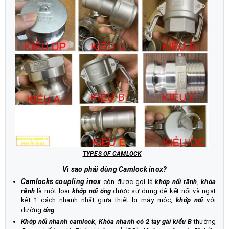
TYPES OF CAMLOCK
Vì sao phải dùng Camlock inox?
Camlocks coupling inox
còn được gọi là
khớp nối rãnh
,
khóa
rãnh
là một loại
khớp nối ống
được sử dụng để kết nối và ngắt
kết 1 cách nhanh nhất giữa thiết bị máy móc,
khớp nối
với
đường
ống
.
Khớp nối nhanh camlock
,
Khóa nhanh có 2 tay gài kiểu B
thường