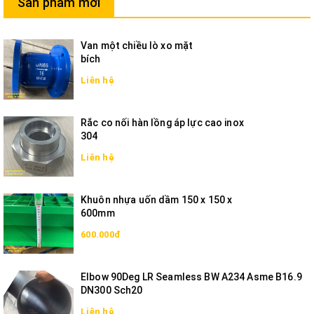
Sản phẩm mới
Van một chiều lò xo mặt
bích
Liên hệ
Rắc co nối hàn lồng áp lực cao inox
304
Liên hệ
Khuôn nhựa uốn dầm 150 x 150 x
600mm
600.000đ
Elbow 90Deg LR Seamless BW A234 Asme B16.9
DN300 Sch20
Liên hệ