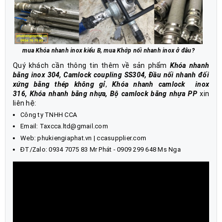
mua
Khóa nhanh inox kiểu B
,
mua Khớp nối nhanh inox
ở đâu?
Quý khách cần thông tin thêm về sản phẩm
Khóa nhanh
bằng inox 304, Camlock coupling SS304, Đầu nối nhanh đối
xứng bằng thép không gỉ
,
Khóa nhanh camlock inox
316
,
Khóa nhanh bằng nhựa
, Bộ camlock bằng nhựa PP
xin
liên hệ:
Công ty TNHH CCA
Email: Taxcca.ltd@gmail.com
Web:
phukiengiaphat.vn
|
ccasupplier.com
ĐT/Zalo:
0934 7075 83
Mr Phát - 0909 299 648 Ms Nga