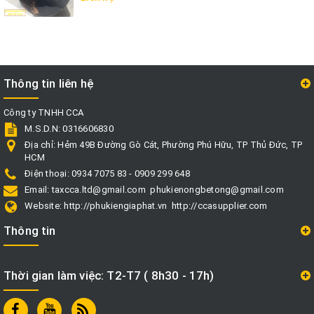
Thông tin liên hệ
Công ty TNHH CCA
M.S.D.N: 0316606830
Địa chỉ:
Hẻm 49B Đường Gò Cát, Phường Phú Hữu, TP Thủ Đức, TP
HCM
Điện thoại:
0934 7075 83 - 0909 299 648
Email:
taxcca.ltd@gmail.com
phukienongbetong@gmail.com
Website:
http://phukiengiaphat.vn
http://ccasupplier.com
Thông tin
Thời gian làm việc: T2-T7 ( 8h30 - 17h)