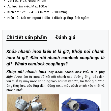
Vật liệu: Inox, Nhựa, Nhôm
Áp lực làm việc: Max 100psi
Kích cỡ: 1/2" → 4" ~ (15 mm → 100 mm)
Kiểu nối: Nối ren ngoài 1 đầu, 1 đầu kẹp ống rãnh ngàm.
Chi tiết sản phẩm
Đánh giá
Khóa nhanh inox kiểu B là gì?, Khớp nối nhanh
inox là gì?, Đầu nối nhanh camlock couplings là
gì?, Whats camlock couplings?
Khớp nối nhanh inox
hay
Khóa nhanh inox kiểu B
là
phụ
kiện
được làm từ inox để kết nối nhanh các đường ống, dây dẫn
với thiết bị máy móc công nghiệp như máy bơm, hệ thống đường
ống thủy lực, các ống dẫn, động cơ,… một cách chính xác nhất và
nhanh nhất.