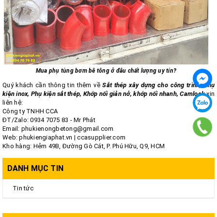
Mua phụ tùng bơm bê tông ở đâu chất lượng uy tín?
Quý khách cần thông tin thêm về
Sắt thép xây dựng cho công trình
,
Phụ
kiện inox
,
Phụ kiện sắt thép
,
Khớp nối giản nở
,
khớp nối nhanh, Camlock
xin
liên hệ:
Công ty TNHH CCA
ĐT/Zalo:
0934 7075 83
- Mr Phát
Email: phukienongbetong@gmail.com
Web:
phukiengiaphat.vn
|
ccasupplier.com
Kho hàng: Hẻm 49B, Đường Gò Cát, P. Phú Hữu, Q9, HCM
DANH MỤC TIN
Tin tức