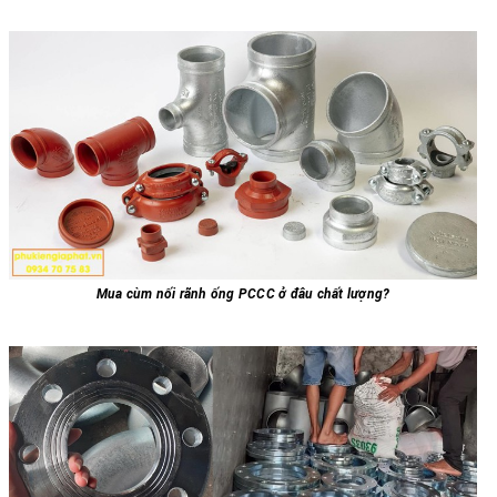
Mua cùm nối rãnh ống PCCC ở đâu chất lượng?