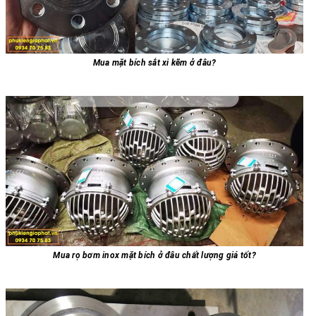
Mua mặt bích sắt xi kẽm ở đâu?
Mua rọ bơm inox mặt bích ở đâu chất lượng giá tốt?