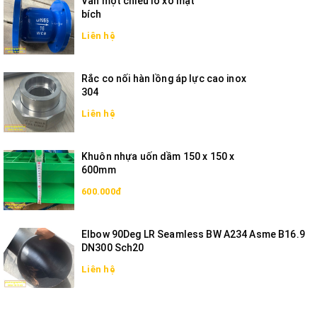
Van một chiều lò xo mặt
bích
Liên hệ
Rắc co nối hàn lồng áp lực cao inox
304
Liên hệ
Khuôn nhựa uốn dầm 150 x 150 x
600mm
600.000đ
Elbow 90Deg LR Seamless BW A234 Asme B16.9
DN300 Sch20
Liên hệ