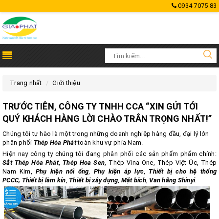
0934 7075 83
Trang nhất
Giới thiệu
TRƯỚC TIÊN, CÔNG TY TNHH CCA “XIN GỬI TỚI
QUÝ KHÁCH HÀNG LỜI CHÀO TRÂN TRỌNG NHẤT!”
Chúng tôi tự hào là một trong những doanh nghiệp hàng đầu, đại lý lớn
phân phối
Thép Hòa Phát
toàn khu vự phía Nam.
Hiện nay công ty chúng tôi đang phân phối các sản phẩm phẩm chính:
Sắt Thép Hòa Phát
,
Thép Hoa Sen
, Thép Vina One, Thép Việt Úc, Thép
Nam Kim,
Phụ kiện nối ống
,
Phụ kiện áp lực
,
Thiết bị cho hệ thống
PCCC,
Thiết bị làm kín
,
Thiết bị xây dựng
,
Mặt bích
,
Van hãng Shinyi
.