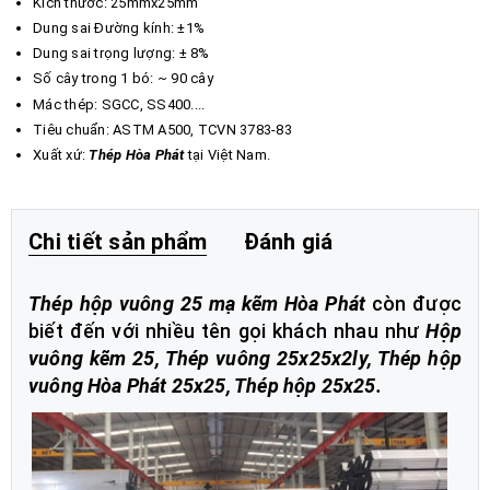
Kích thước: 25mmx25mm
Dung sai Đường kính: ±1%
Dung sai trọng lượng: ± 8%
Số cây trong 1 bó: ~ 90 cây
Mác thép: SGCC, SS400....
Tiêu chuẩn: ASTM A500, TCVN 3783-83
Xuất xứ:
Thép Hòa Phát
tại Việt Nam.
Chi tiết sản phẩm
Đánh giá
Thép hộp vuông 25 mạ kẽm Hòa Phát
còn được
biết đến với nhiều tên gọi khách nhau như
Hộp
vuông kẽm 25
,
Thép vuông 25x25x2ly
,
Thép hộp
vuông Hòa Phát 25x25
,
Thép hộp 25x25
.