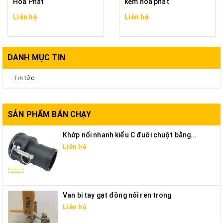
Hòa Phát
kẽm hòa phát
Liên hệ
Liên hệ
DANH MỤC TIN
Tin tức
SẢN PHẨM BÁN CHẠY
Khớp nối nhanh kiểu C đuôi chuột bằng...
Liên hệ
Van bi tay gạt đồng nối ren trong
Liên hệ