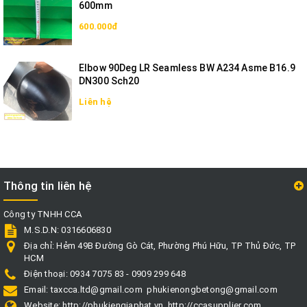
600mm
600.000đ
Elbow 90Deg LR Seamless BW A234 Asme B16.9
DN300 Sch20
Liên hệ
Thông tin liên hệ
Công ty TNHH CCA
M.S.D.N: 0316606830
Địa chỉ:
Hẻm 49B Đường Gò Cát, Phường Phú Hữu, TP Thủ Đức, TP
HCM
Điện thoại:
0934 7075 83 - 0909 299 648
Email:
taxcca.ltd@gmail.com
phukienongbetong@gmail.com
Website:
http://phukiengiaphat.vn
http://ccasupplier.com