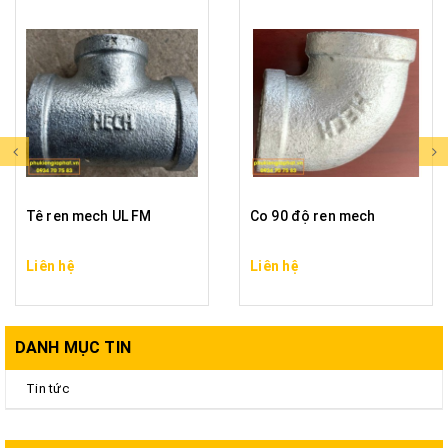
Tê ren mech UL FM
Co 90 độ ren mech
Liên hệ
Liên hệ
DANH MỤC TIN
Tin tức