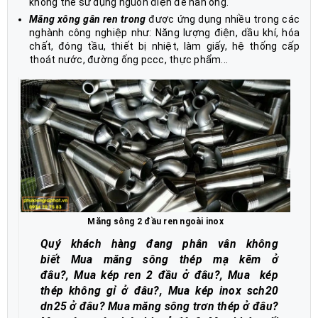
không thể sử dụng nguồn điện để hàn ống.
Măng xông gân ren trong
được ứ
ng dụng nhiều trong các
nghành công nghiệp như: Năng lượng điện, dầu khí, hóa
chất, đóng tầu, thiết bị nhiệt, làm giấy, hệ thống cấp
thoát nước, đường ống pccc, thực phẩm...
Măng sông 2 đầu ren ngoài inox
Quý khách hàng đang phân vân không
biết
Mua măng sông thép mạ kẽm ở
đâu?, Mua kép ren 2 đầu ở đâu?, Mua kép
thép không gỉ ở đâu?, Mua kép inox sch20
dn25 ở đâu? Mua măng sông trơn thép ở đâu?