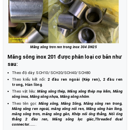
Măng xông trơn ren trong inox 304 DN25
Măng sông inox 201
được phân loại cơ bản như
sau
:
Theo độ dày: SCH10/ SCH20/SCH40/ SCH80
Theo kiểu kết nối:
2 đầu ren ngoài (
Kép ren
), 2 đầu ren
trong, Hàn lồng
.
Theo vật liệu:
Măng sông thép, Măng xông thép mạ kẽm, Măng
sông inox, Măng sông nhựa, Măng sông nhôm
.
Theo tên gọi:
Măng xông, Măng Sông, Măng sông ren trong,
Măng sông ren ngoài, măng xông nối ren, Măng sông hàn lồng,
măng sông trơn, măng sông gân, Khớp nối ống thẳng, Nối ống
thẳng 2 đầu ren, Măng sông lục giác
,
Threaded dual
connector
.
....
.