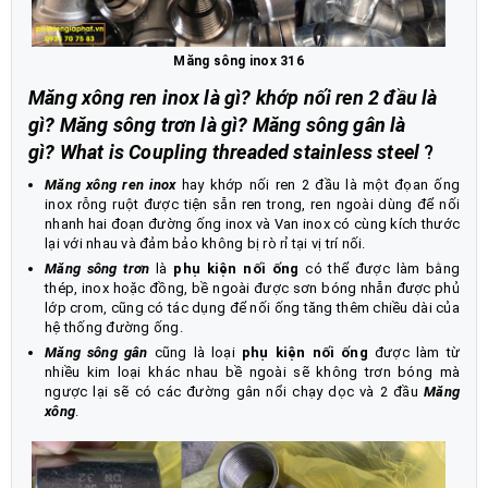
Măng sông inox 316
Măng xông ren inox là gì? khớp nối ren 2 đầu là
gì? Măng sông trơn là gì? Măng sông gân là
gì?
What is Coupling threaded stainless steel
?
Măng xông ren inox
hay khớp nối ren 2 đầu là một đọan ống
inox rỗng ruột được tiện sẵn ren trong, ren ngoài dùng để nối
nhanh hai đoạn đường ống inox và Van inox có cùng kích thước
lại với nhau và đảm bảo không bị rò rỉ tại vị trí nối.
Măng sông trơn
là
phụ kiện nối ống
có thể được làm bằng
thép, inox hoặc đồng, bề ngoài được sơn bóng nhẵn được phủ
lớp crom, cũng có tác dụng để nối ống tăng thêm chiều dài của
hệ thống đường ống.
Măng sông gân
cũng là loại
phụ kiện nối ống
được làm từ
nhiều kim loại khác nhau bề ngoài sẽ không trơn bóng mà
ngược lại sẽ có các đường gân nổi chạy dọc và 2 đầu
Măng
xông
.