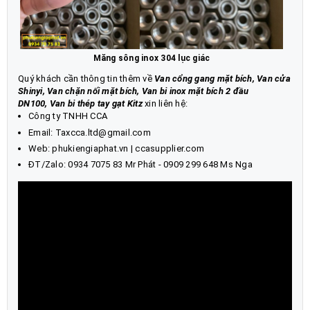
Măng sông inox 304 lục giác
Quý khách cần thông tin thêm về
Van cổng gang mặt bích, Van cửa
Shinyi, Van chặn nối mặt bích
,
Van bi inox mặt bích 2 đầu
DN100
,
Van bi thép tay gạt Kitz
xin liên hệ:
Công ty TNHH CCA
Email: Taxcca.ltd@gmail.com
Web:
phukiengiaphat.vn
|
ccasupplier.com
ĐT/Zalo:
0934 7075 83
Mr Phát - 0909 299 648 Ms Nga