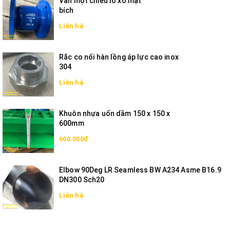
Van một chiều lò xo mặt
bích
Liên hệ
Rắc co nối hàn lồng áp lực cao inox
304
Liên hệ
Khuôn nhựa uốn dầm 150 x 150 x
600mm
600.000đ
Elbow 90Deg LR Seamless BW A234 Asme B16.9
DN300 Sch20
Liên hệ