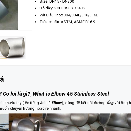
Size: DN15 - DN300
Độ dày: SCH10S, SCH40S
Vật Liệu: Inox 304/304L/316/316L
Tiêu chuẩn: ASTM, ASME B16.9
iá
? Co lơi là gì?
,
What is Elbow 45 Stainless Steel
h khuỷu tay (tên tiếng Anh là
Elbow
), dùng để kết nối đường
Ống
với ống 
.
ng muốn chuyển hướng hoặc rẽ nhánh