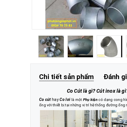
Chi tiết sản phẩm
Đánh g
Co Cút là gì? Cút inox là gì
Co cút
hay
Co lơi
là một
Phụ kiện
có dạng cong hìn
ống với thiết bị tại những vị trí hệ thống đường ố