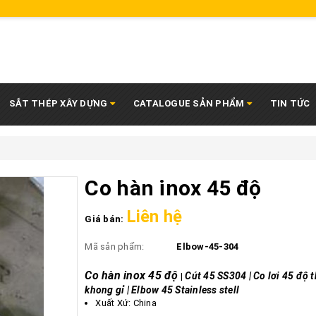
SẮT THÉP XÂY DỰNG
CATALOGUE SẢN PHẨM
TIN TỨC
Co hàn inox 45 độ
Liên hệ
Giá bán:
Mã sản phẩm:
Elbow-45-304
Co hàn inox 45 độ
Cút 45 SS304 | Co lơi 45 độ 
|
khong gỉ | Elbow 45 Stainless stell
Xuất Xứ: China