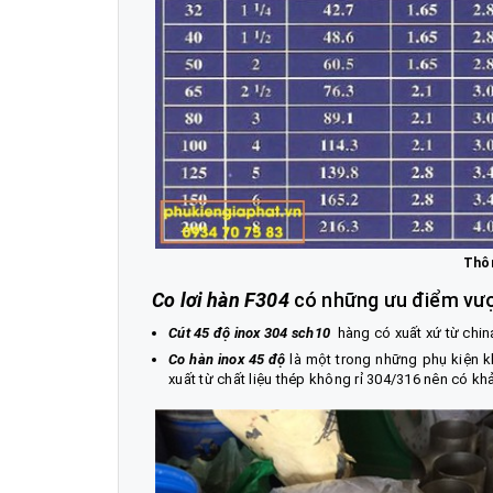
Thôn
Co lơi hàn F304
có những ưu điểm vượ
Cút 45 độ inox 304 sch10
hàng có xuất xứ từ china
Co hàn inox 45 độ
là một trong những phụ kiện k
xuất từ chất liệu thép không rỉ 304/316 nên có kh