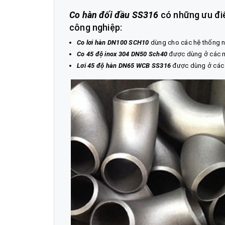
Co hàn đối đầu SS316
có những ưu điể
công nghiệp:
Co lơi hàn DN100 SCH10
dùng cho các hệ thống n
Co 45 độ inox 304 DN50 Sch40
được dùng ở các mô
Lơi 45 độ hàn DN65 WCB SS316
được dùng ở các n