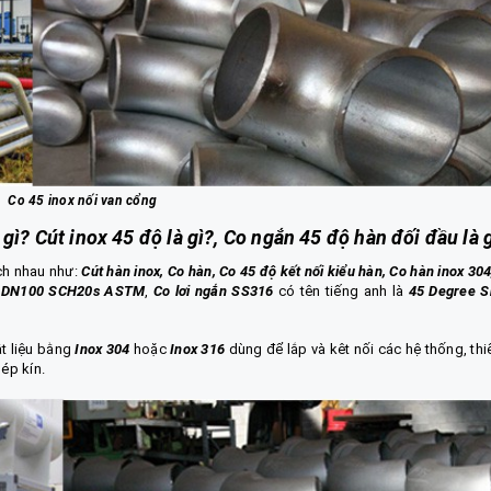
Co 45 inox nối van cổng
 gì? Cút inox 45 độ là gì?, Co ngắn 45 độ hàn đối đầu là 
ch nhau như:
Cút hàn inox, Co hàn
,
Co 45 độ kết nối kiểu hàn
, Co hàn inox 304
5 DN100 SCH20s ASTM
,
Co lơi ngắn SS316
có tên tiếng anh là
45 Degree S
t liệu bằng
Inox 304
hoặc
Inox 316
dùng để lắp và kêt nối các hệ thống, thiế
hép kín.