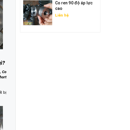
Co ren 90 độ áp lực
cao
Liên hệ
gì?
, Co
hort
t bị