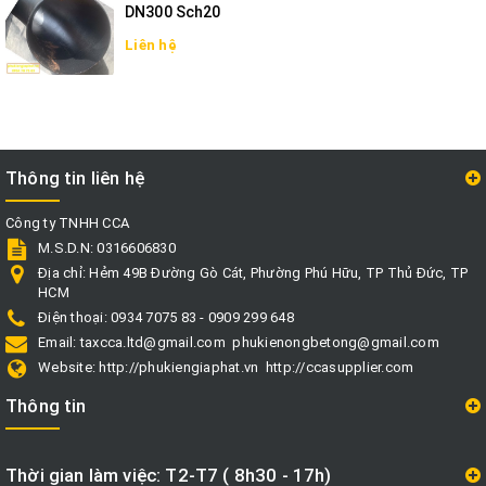
DN300 Sch20
Liên hệ
Thông tin liên hệ
Công ty TNHH CCA
M.S.D.N: 0316606830
Địa chỉ:
Hẻm 49B Đường Gò Cát, Phường Phú Hữu, TP Thủ Đức, TP
HCM
Điện thoại:
0934 7075 83 - 0909 299 648
Email:
taxcca.ltd@gmail.com
phukienongbetong@gmail.com
Website:
http://phukiengiaphat.vn
http://ccasupplier.com
Thông tin
Thời gian làm việc: T2-T7 ( 8h30 - 17h)