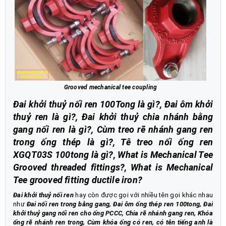
Grooved mechanical tee coupling
Đai khởi thuỷ nối ren 100Tong là gì?, Đai ôm khởi
thuỷ ren là gì?, Đai khởi thuỷ chia nhánh bằng
gang nối ren là gì?, Cùm treo rẽ nhánh gang ren
trong ống thép là gì?, Tê treo nối ống ren
XGQT03S 100tong là gì?, What is Mechanical Tee
Grooved threaded fittings?, What is Mechanical
Tee grooved fitting ductile iron?
Đai khởi thuỷ nối ren
hay còn được gọi với nhiều tên gọi khác nhau
như
Đai nối ren trong bằng gang, Đai ôm ống thép ren 100tong, Đai
khởi thuỷ gang nối ren cho ống PCCC, Chia rẽ nhánh gang ren, Khóa
ống rẽ nhánh ren trong, Cùm khóa ống có ren, có tên tiếng anh là