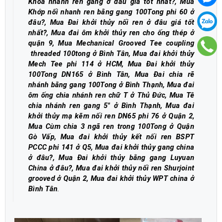
Khóa nhanh ren gang ở đâu giá tốt nhất?, Mua
Khớp nối nhanh ren bằng gang 100Tong phi 60 ở
đâu?, Mua Đai khởi thủy nối ren ở đâu giá tốt
nhất?, Mua đai ôm khởi thủy ren cho ống thép ở
quận 9, Mua Mechanical Grooved Tee coupling
threaded 100tong ở Bình Tân, Mua đai khởi thủy
Mech Tee phi 114 ở HCM, Mua Đai khởi thủy
100Tong DN165 ở Bình Tân, Mua Đai chia rẽ
nhánh bằng gang 100Tong ở Bình Thạnh, Mua đai
ôm ống chia nhánh ren chữ T ở Thủ Đức, Mua Tê
chia nhánh ren gang 5" ở Bình Thạnh, Mua đai
khởi thủy mạ kẽm nối ren DN65 phi 76 ở Quận 2,
Mua Cùm chia 3 ngã ren trong 100Tong ở Quận
Gò Vấp, Mua đai khởi thủy kết nối ren BSPT
PCCC phi 141 ở Q5, Mua đai khởi thủy gang china
ở đâu?, Mua Đai khởi thủy bằng gang Luyuan
China ở đâu?, Mua đai khởi thủy nối ren Shurjoint
grooved ở Quận 2, Mua đai khởi thủy WPT china ở
Bình Tân
.