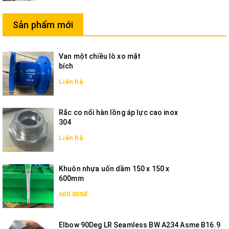
Sản phẩm mới
Van một chiều lò xo mặt
bích
Liên hệ
Rắc co nối hàn lồng áp lực cao inox
304
Liên hệ
Khuôn nhựa uốn dầm 150 x 150 x
600mm
600.000đ
Elbow 90Deg LR Seamless BW A234 Asme B16.9