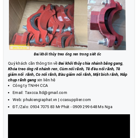
Đai khởi thủy treo ống ren trong siết ốc
Quý khách cần thông tin về
Đai khởi thủy chia nhánh bằng gang
,
Khóa treo ống rẽ nhánh ren
,
Cùm nối rãnh
,
Tê đều nối rãnh
,
Tê
giảm nối rãnh, Co nối rãnh, Bầu giảm nối rãnh, Mặt bích rãnh, Nắp
chụp rãnh gang
xin liên hệ
Công ty TNHH CCA
Email: Taxcca.ltd@gmail.com
Web:
phukiengiaphat.vn
|
ccasupplier.com
ĐT/Zalo:
0934 7075 83
Mr Phát - 0909 299 648 Ms Nga