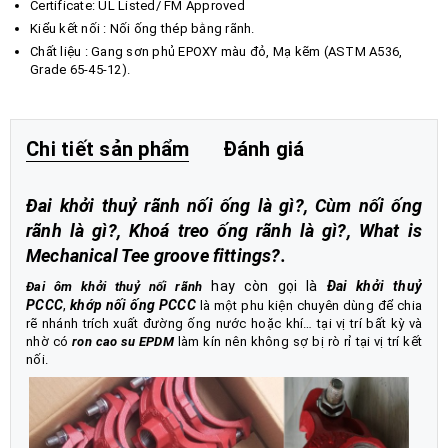
Certificate: UL Listed/ FM Approved
Kiểu kết nối : Nối ống thép bằng rãnh.
Chất liệu : Gang sơn phủ EPOXY màu đỏ, Mạ kẽm (ASTM A536,
Grade 65-45-12).
Chi tiết sản phẩm
Đánh giá
Đai khởi thuỷ rãnh nối ống là gì?, Cùm nối ống
rãnh là gì?, Khoá treo ống rãnh là gì?, What is
Mechanical Tee groove fittings?.
hay còn gọi là
Đai khởi thuỷ
Đai ôm khởi thuỷ nối rãnh
PCCC
,
khớp nối ống PCCC
là một phu kiện chuyên dùng để chia
rẽ nhánh trích xuất đường ống nước hoặc khí… tại vị trí bất kỳ và
nhờ có
ron cao su EPDM
làm kín nên không sợ bị rò rỉ tại vị trí kết
nối.