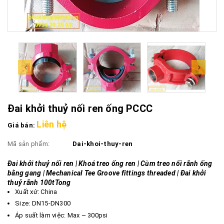
Đai khởi thuỷ nối ren ống PCCC
Liên hệ
Giá bán:
Mã sản phẩm:
Dai-khoi-thuy-ren
Đai khởi thuỷ nối ren | Khoá treo ống ren | Cùm treo nối rãnh ống
bằng gang | Mechanical Tee Groove fittings threaded | Đai khởi
thuỷ rãnh 100tTong
Xuất xứ: China
Size: DN15-DN300
Áp suất làm việc: Max ~ 300psi