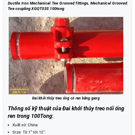
Ductile Iron Mechanical Tee Grooved fittings, Mechanical Grooved
Tee coupling XGQT03S 100tong
.
Đai khởi thủy treo ống có ren bằng gang
Thông số kỹ thuật của Đai khởi thủy treo nối ống
ren trong 100Tong
:
Xuất xứ: China
Size: Từ 1" tới 12".