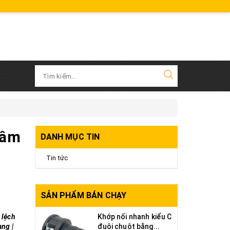
tâm
DANH MỤC TIN
Tin tức
SẢN PHẨM BÁN CHẠY
 lệch
Khớp nối nhanh kiểu C
ng |
đuôi chuột bằng...