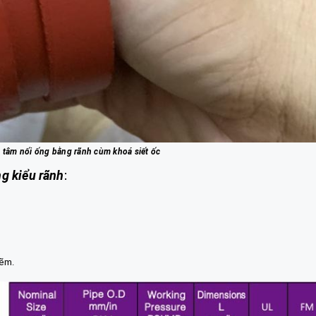
 tâm nối ống bằng rãnh cùm khoá siết ốc
ng kiểu rãnh
:
kẽm.