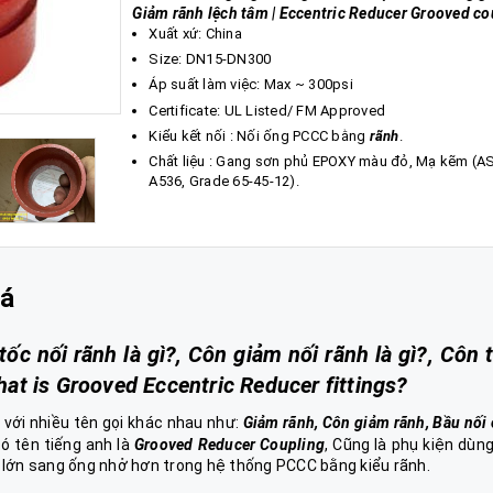
Giảm rãnh lệch tâm | Eccentric Reducer Grooved co
Xuất xứ: China
Size: DN15-DN300
Áp suất làm việc: Max ~ 300psi
Certificate: UL Listed/ FM Approved
Kiểu kết nối : Nối ống PCCC bằng
rãnh
.
Chất liệu : Gang sơn phủ EPOXY màu đỏ, Mạ kẽm (
A536, Grade 65-45-12).
iá
tốc nối rãnh là gì?, Côn giảm nối rãnh là gì?, Côn 
What is Grooved Eccentric Reducer fittings?
với nhiều tên gọi khác nhau như:
Giảm rãnh, Côn giảm rãnh, Bầu nối
ó tên tiếng anh là
Grooved Reducer Coupling
, Cũng là phụ kiện dùn
g lớn sang ống nhở hơn trong hệ thống PCCC bằng kiểu rãnh.