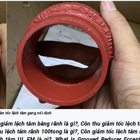
ảm tốc lệch tâm gang nối rãnh
 giảm lệch tâm bằng rãnh là gì?, Côn thu giảm tốc lệch 
u lệch tâm rãnh 100tong là gì?, Côn giảm tốc lệch tâm 
ệch tâm UL FM là gì?, What is Grooved Reducer Eccent