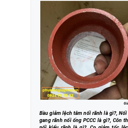
Gi
Bầu giảm lệch tâm nối rãnh là gì?, Nối
gang rãnh nối ống PCCC là gì?, Côn th
nối kiểu rãnh là gì?, Co giảm tốc l