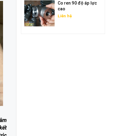
Co ren 90 độ áp lực
cao
Liên hệ
tâm
kết
ric