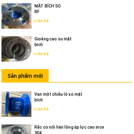
MẶT BÍCH SO
RF
Liên hệ
Gioăng cao su mặt
bích
Liên hệ
Sản phẩm mới
Van một chiều lò xo mặt
bích
Liên hệ
Rắc co nối hàn lồng áp lực cao inox
304