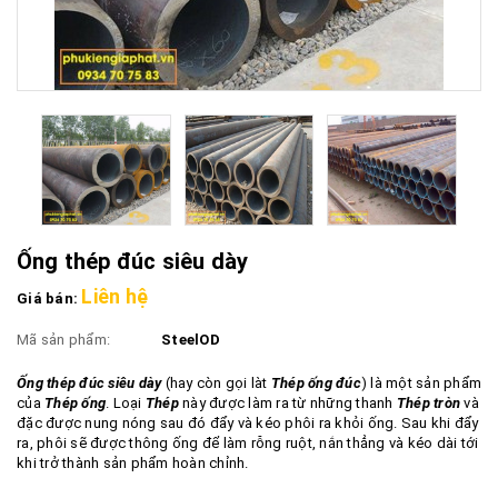
Ống thép đúc siêu dày
Liên hệ
Giá bán:
Mã sản phẩm:
SteelOD
Ống thép đúc siêu dày
(hay còn gọi làt
Thép ống đúc
) là một sản phẩm
của
Thép ống
. Loại
Thép
này được làm ra từ những thanh
Thép tròn
và
đặc được nung nóng sau đó đẩy và kéo phôi ra khỏi ống. Sau khi đẩy
ra, phôi sẽ được thông ống để làm rỗng ruột, nắn thẳng và kéo dài tới
khi trở thành sản phẩm hoàn chỉnh.