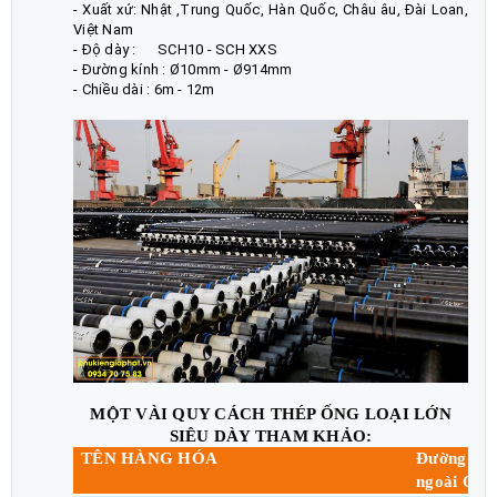
- Xuất xứ: Nhật ,Trung Quốc, Hàn Quốc, Châu âu, Đài Loan,
Việt Nam
- Độ dày : SCH10 - SCH XXS
- Đường kính : Ø10mm - Ø914mm
- Chiều dài : 6m - 12m
MỘT VÀI QUY CÁCH THÉP ỐNG LOẠI LỚN
SIÊU DÀY THAM KHẢO:
TÊN HÀNG HÓA
Đường kín
ngoài O.