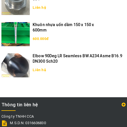
Liên hệ
Khuôn nhựa uốn dầm 150 x 150 x
600mm
600.000đ
Elbow 90Deg LR Seamless BW A234 Asme B16.9
DN300 Sch20
Liên hệ
Thông tin liên hệ
Công ty TNHH CCA
M.S.D.N: 0316606830