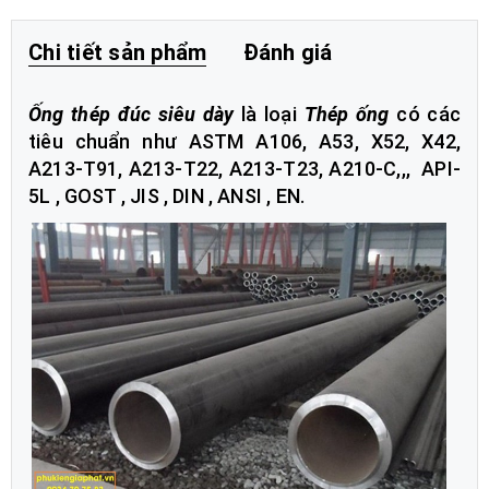
Chi tiết sản phẩm
Đánh giá
Ố
ng thép đúc siêu dày
là loại
Thép ống
có các
tiêu chuẩn như ASTM A106, A53, X52, X42,
A213-T91, A213-T22, A213-T23, A210-C,,, API-
5L , GOST , JIS , DIN , ANSI , EN.