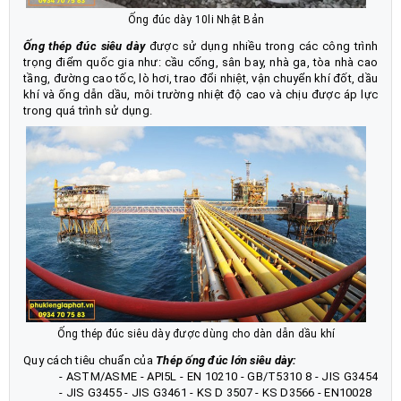
Ống đúc dày 10li Nhật Bản
Ống thép đúc siêu dày
được sử dụng nhiều trong các công trình
trọng điểm quốc gia như: cầu cống, sân bay, nhà ga, tòa nhà cao
tầng, đường cao tốc, lò hơi, trao đổi nhiệt, vận chuyển khí đốt, dầu
khí và ống dẫn dầu, môi trường nhiệt độ cao và chịu được áp lực
trong quá trình sử dụng.
Ống thép đúc siêu dày được dùng cho dàn dẫn dầu khí
Quy cách tiêu chuẩn của
Thép ống đúc
lớn siêu dày
:
- ASTM/ASME - API5L - EN 10210 - GB/T5310 8 - JIS G3454
- JIS G3455 - JIS G3461 - KS D 3507 - KS D3566 - EN10028