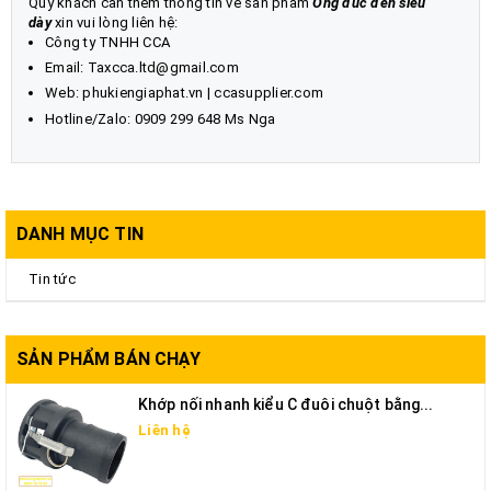
Quý khách cần thêm thông tin về sản phẩm
Ống đúc đen siêu
dày
xin vui lòng liên hệ:
Công ty TNHH CCA
Email: Taxcca.ltd@gmail.com
Web:
phukiengiaphat.vn
|
ccasupplier.com
Hotline/Zalo: 0909 299 648 Ms Nga
DANH MỤC TIN
Tin tức
SẢN PHẨM BÁN CHẠY
Khớp nối nhanh kiểu C đuôi chuột bằng...
Liên hệ