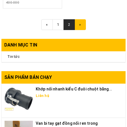
400.000
«
1
2
»
DANH MỤC TIN
Tin tức
SẢN PHẨM BÁN CHẠY
Khớp nối nhanh kiểu C đuôi chuột bằng...
Liên hệ
Van bi tay gạt đồng nối ren trong