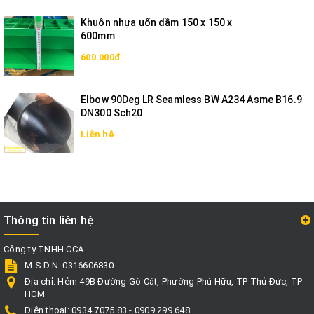
Khuôn nhựa uốn dầm 150 x 150 x
600mm
600.000đ
Elbow 90Deg LR Seamless BW A234 Asme B16.9
DN300 Sch20
Liên hệ
Thông tin liên hệ
Công ty TNHH CCA
M.S.D.N: 0316606830
Địa chỉ:
Hẻm 49B Đường Gò Cát, Phường Phú Hữu, TP Thủ Đức, TP
HCM
Điện thoại:
0934 7075 83 - 0909 299 648