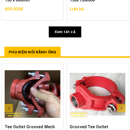
150 x 600mm
150x150x600
600.000đ
Liên hệ
Xem tất cả
PHỤ KIỆN NỐI RÃNH ỐNG
Tee Outlet Grooved Mech
Grooved Tee Outlet