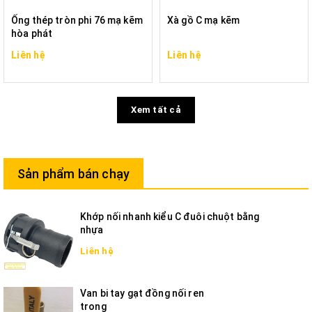
Ống thép tròn phi 76 mạ kẽm
Xà gồ C mạ kẽm
hòa phát
Liên hệ
Liên hệ
Xem tất cả
Sản phẩm bán chạy
Khớp nối nhanh kiểu C đuôi chuột bằng
nhựa
Liên hệ
Van bi tay gạt đồng nối ren
trong