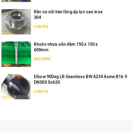
Rắc co nối hàn lồng áp lực cao inox
304
Liên hệ
Khuôn nhựa uốn dầm 150 x 150 x
600mm
600.000đ
Elbow 90Deg LR Seamless BW A234 Asme B16.9
DN300 Sch20
Liên hệ