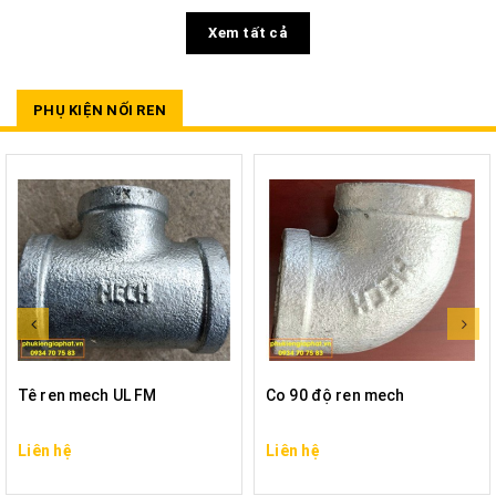
Xem tất cả
PHỤ KIỆN NỐI REN
Tê ren mech UL FM
Co 90 độ ren mech
Liên hệ
Liên hệ