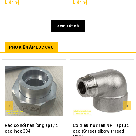
Liên hệ
Liên hệ
Xem tất cả
PHỤ KIỆN ÁP LỰC CAO
Rắc co nối hàn lồng áp lực
Co điếu inox ren NPT áp lực
cao inox 304
cao (Street elbow thread