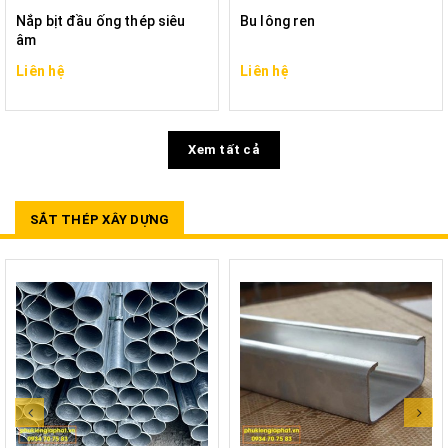
Nắp bịt đầu ống thép siêu
Bu lông ren
âm
Liên hệ
Liên hệ
Xem tất cả
SẮT THÉP XÂY DỰNG