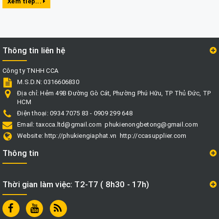
Xem tiếp...
Thông tin liên hệ
Công ty TNHH CCA
M.S.D.N: 0316606830
Địa chỉ:
Hẻm 49B Đường Gò Cát, Phường Phú Hữu, TP Thủ Đức, TP
HCM
Điện thoại:
0934 7075 83 - 0909 299 648
Email:
taxcca.ltd@gmail.com
phukienongbetong@gmail.com
Website:
http://phukiengiaphat.vn
http://ccasupplier.com
Thông tin
Thời gian làm việc: T2-T7 ( 8h30 - 17h)