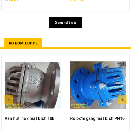
Xem tất cả
RỌ BƠM LUPPE
Van hút inox mặt bích 10k
Rọ bơm gang mặt bích PN16