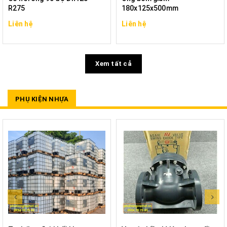
R275
180x125x500mm
Liên hệ
Liên hệ
Xem tất cả
PHỤ KIỆN NHỰA