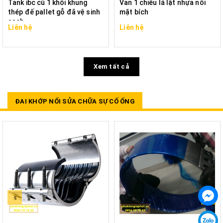
Tank ibc cũ 1 khối khung
Van 1 chiều lá lật nhựa nối
thép đế pallet gỗ đã vệ sinh
mặt bích
sạch
Liên hệ
Liên hệ
Xem tất cả
ĐAI KHỚP NỐI SỬA CHỮA SỰ CỐ ỐNG