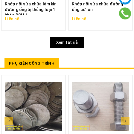
Khớp nối sửa chữa làm kín
Khớp nối sửa chữa đường
đường ống bị thủng loại 1
ống cỡ lớn
khóa RCH-L
Liên hệ
Liên hệ
Xem tất cả
PHỤ KIỆN CÔNG TRÌNH