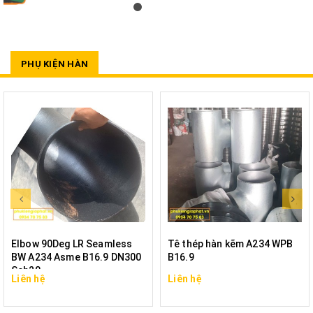
PHỤ KIỆN HÀN
Elbow 90Deg LR Seamless
Tê thép hàn kẽm A234 WPB
BW A234 Asme B16.9 DN300
B16.9
Sch20
Liên hệ
Liên hệ