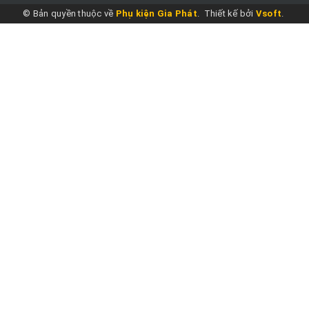
© Bản quyền thuộc về
Phụ kiện Gia Phát
.
Thiết kế bởi
Vsoft
.