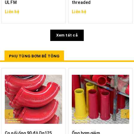
UL FM
threaded
Liên hệ
Liên hệ
Xem tất cả
PHỤ TÙNG BƠM BÊ TÔNG
Co nối ống 90 độ Dn125
Ống bơm giảm